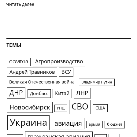
Читать далее
ТЕМЫ
Агропроизводство
COVID19
Андрей Травников
ВСУ
Великая Отечественная война
Владимир Путин
ДНР
ЛНР
Китай
Донбасс
СВО
Новосибирск
США
РПЦ
Украина
авиация
армия
бюджет
гражданская авиация