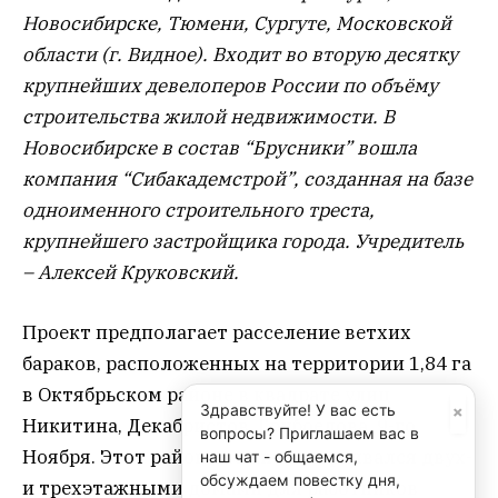
Новосибирске, Тюмени, Сургуте, Московской
области (г. Видное). Входит во вторую десятку
крупнейших девелоперов России по объёму
строительства жилой недвижимости. В
Новосибирске в состав “Брусники” вошла
компания “Сибакадемстрой”, созданная на базе
одноименного строительного треста,
крупнейшего застройщика города. Учредитель
– Алексей Круковский.
Проект предполагает расселение ветхих
бараков, расположенных на территории 1,84 га
в Октябрьском районе в квадрате улиц
×
Здравствуйте! У вас есть
Никитина, Декабристов, Грибоедова, 9-го
вопросы? Приглашаем вас в
Ноября. Этот район спешно застраивался двух-
наш чат - общаемся,
обсуждаем повестку дня,
и трехэтажными домами для работников