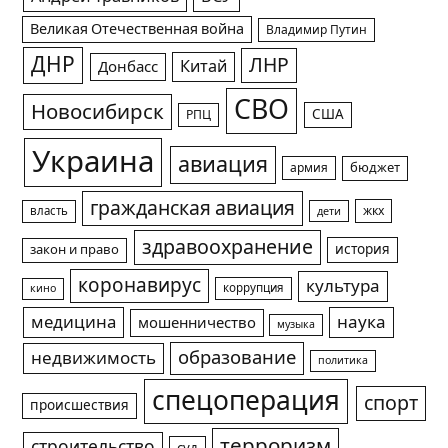
Великая Отечественная война
Владимир Путин
ДНР
ЛНР
Китай
Донбасс
СВО
Новосибирск
США
РПЦ
Украина
авиация
армия
бюджет
гражданская авиация
жкх
власть
дети
здравоохранение
история
закон и право
коронавирус
культура
коррупция
кино
медицина
наука
мошенничество
музыка
образование
недвижимость
политика
спецоперация
спорт
происшествия
терроризм
строительство