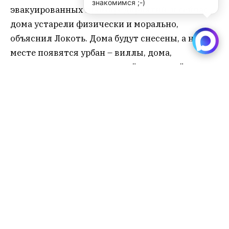
знакомимся ;-)
эвакуированных промпредприятий, и сейчас
дома устарели физически и морально,
объяснил Локоть. Дома будут снесены, а на их
месте появятся урбан – виллы, дома,
распространенные в застройке европейских
городов – одноподъездные “карандаши” в 7 – 9
этажей.
“
Шанхайского эффекта не будет”,
– убедил
присутствовавших на презентации директор
СП Михаил Ансимов. В доказательство своих
слов он привел рассчет, согласно которому
дома займут только 30% территории, а
остальные 60% – общественные пространства.
“Парковочные места уйдут под землю”, –
добавил менеджер.