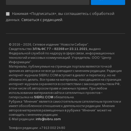
Нажимая «Подписаться», вы соглашаетесь с обработкой
данных.
Связаться с редакцией
.
© 2016 – 2026, Сетевое издание “Новости Сибири”.
Свидетельство
ЭЛ № ФС 77 – 82268 от 23.11.2021,
выдано
Федеральной службой по надзору в сфере связи, информационных
технологий и массовых коммуникаций. Учредитель: ООО “Центр
Информации”
Материалы, публикуемые на страницах портала являются точкой
зрения их авторов и не всегда совпадают с мнением редакции. Редакция
интернет-журнала SIBRU.COM вступает в диалог и переписку, но не
обязана это делать. Все права на материалы, находящиеся на страницах
интернет-журнала охраняются в соответствии с законодательством РФ,
в том числе об авторском праве и смежных правах. При любом
использовании материалов сайта и сателлитных проектов –
гиперссылка на
SIBRU.COM
обязательна.
Рубрика “Мнения” является самостоятельным сателлитным проектом и
имеет обособленное отношение к деятельности редакции. Мнения
авторов материалов размещенных в рубрике “Мнения” может не
совпадать с мнением редакции.
E-Mail редакции:
info@sibru.com
Телефон редакции: +7 913 002 24 80