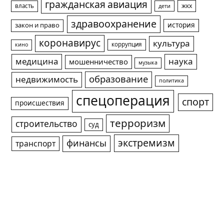
гражданская авиация
жкх
власть
дети
здравоохранение
история
закон и право
коронавирус
культура
коррупция
кино
медицина
наука
мошенничество
музыка
образование
недвижимость
политика
спецоперация
спорт
происшествия
терроризм
строительство
суд
экстремизм
финансы
транспорт