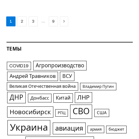
Next
…
1
2
3
9
ТЕМЫ
Агропроизводство
COVID19
Андрей Травников
ВСУ
Великая Отечественная война
Владимир Путин
ДНР
ЛНР
Китай
Донбасс
СВО
Новосибирск
США
РПЦ
Украина
авиация
армия
бюджет