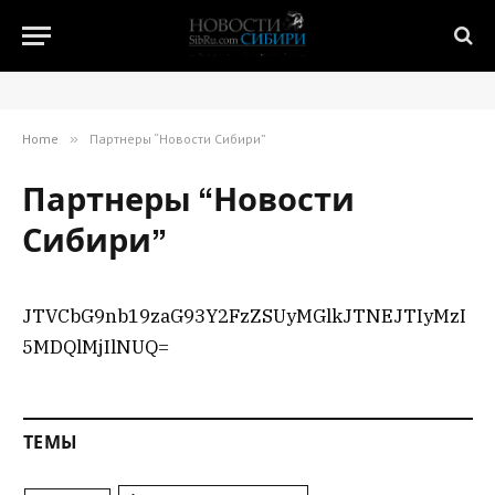
Home
»
Партнеры “Новости Сибири”
Партнеры “Новости
Сибири”
JTVCbG9nb19zaG93Y2FzZSUyMGlkJTNEJTIyMzI
5MDQlMjIlNUQ=
ТЕМЫ