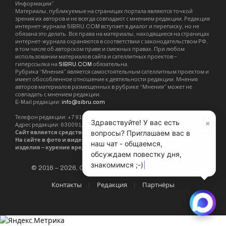
Информации”
Материалы, публикуемые на страницах портала являются точкой
зрения их авторов и не всегда совпадают с мнением редакции. Редакция
интернет-журнала SIBRU.COM вступает в диалог и переписку, но не
обязана это делать. Все права на материалы, находящиеся на страницах
интернет-журнала охраняются в соответствии с законодательством РФ,
в том числе об авторском праве и смежных правах. При любом
использовании материалов сайта и сателлитных проектов –
гиперссылка на
SIBRU.COM
обязательна.
Рубрика “Мнения” является самостоятельным сателлитным проектом и
имеет обособленное отношение к деятельности редакции. Мнения
авторов материалов размещенных в рубрике “Мнения” может не
совпадать с мнением редакции.
E-Mail редакции:
info@sibru.com
Телефон редакции: +7 913 002 24 80
×
Здравствуйте! У вас есть
Адрес редакции: 630091, Новосибирск, ул. Державина, дом 4, кв. 3
вопросы? Приглашаем вас в
Сайт является средством массовой информации. 18+.
На сайте в фото и видео могут демонстрироваться табачные
наш чат - общаемся,
изделия – курение вредит Вашему здоровью.
обсуждаем повестку дня,
знакомимся ;-)
© 2016 – 2026, Сетевое издание «Новости Сибири».
Контакты
Редакция
Партнёры