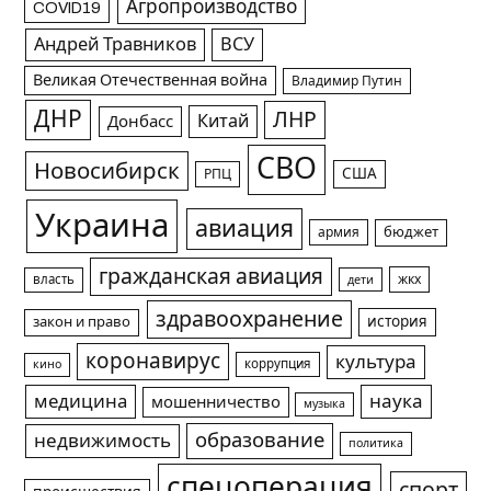
Агропроизводство
COVID19
Андрей Травников
ВСУ
Великая Отечественная война
Владимир Путин
ДНР
ЛНР
Китай
Донбасс
СВО
Новосибирск
США
РПЦ
Украина
авиация
армия
бюджет
гражданская авиация
жкх
власть
дети
здравоохранение
история
закон и право
коронавирус
культура
коррупция
кино
медицина
наука
мошенничество
музыка
образование
недвижимость
политика
спецоперация
спорт