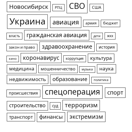
СВО
Новосибирск
США
РПЦ
Украина
авиация
армия
бюджет
гражданская авиация
жкх
власть
дети
здравоохранение
история
закон и право
коронавирус
культура
коррупция
кино
медицина
наука
мошенничество
музыка
образование
недвижимость
политика
спецоперация
спорт
происшествия
терроризм
строительство
суд
экстремизм
финансы
транспорт