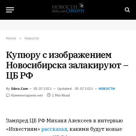
Home
»
Новости
Купюру с изображением
Новосибирска залакируют –
ЦБ РФ
By
Sibru.Com
05.07.2021
Updated:
05.07.2021
НОВОСТИ
Комментариев нет
1 Min Read
Зампред ЦБ РФ Михаил Алексеев в интервью
«Известиям»
рассказал
, какими будут новые