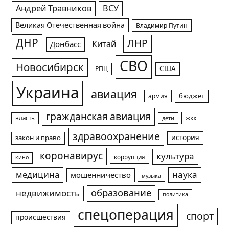
Андрей Травников
ВСУ
Великая Отечественная война
Владимир Путин
ДНР
ЛНР
Китай
Донбасс
СВО
Новосибирск
США
РПЦ
Украина
авиация
армия
бюджет
гражданская авиация
жкх
власть
дети
здравоохранение
история
закон и право
коронавирус
культура
коррупция
кино
медицина
наука
мошенничество
музыка
образование
недвижимость
политика
спецоперация
спорт
происшествия