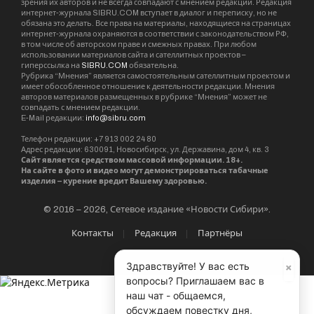
зрения их авторов и не всегда совпадают с мнением редакции. Редакция
интернет-журнала SIBRU.COM вступает в диалог и переписку, но не
обязана это делать. Все права на материалы, находящиеся на страницах
интернет-журнала охраняются в соответствии с законодательством РФ,
в том числе об авторском праве и смежных правах. При любом
использовании материалов сайта и сателлитных проектов –
гиперссылка на
SIBRU.COM
обязательна.
Рубрика “Мнения” является самостоятельным сателлитным проектом и
имеет обособленное отношение к деятельности редакции. Мнения
авторов материалов размещенных в рубрике “Мнения” может не
совпадать с мнением редакции.
E-Mail редакции:
info@sibru.com
Телефон редакции: +7 913 002 24 80
Адрес редакции: 630091, Новосибирск, ул. Державина, дом 4, кв. 3
Сайт является средством массовой информации. 18+.
На сайте в фото и видео могут демонстрироваться табачные
изделия – курение вредит Вашему здоровью.
© 2016 – 2026, Сетевое издание «Новости Сибири».
Контакты
Редакция
Партнёры
×
Здравствуйте! У вас есть
вопросы? Приглашаем вас в
наш чат - общаемся,
обсуждаем повестку дня,