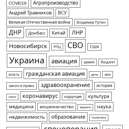
Агропроизводство
COVID19
Андрей Травников
ВСУ
Великая Отечественная война
Владимир Путин
ДНР
ЛНР
Китай
Донбасс
СВО
Новосибирск
США
РПЦ
Украина
авиация
армия
бюджет
гражданская авиация
жкх
власть
дети
здравоохранение
история
закон и право
коронавирус
культура
коррупция
кино
медицина
наука
мошенничество
музыка
образование
недвижимость
политика