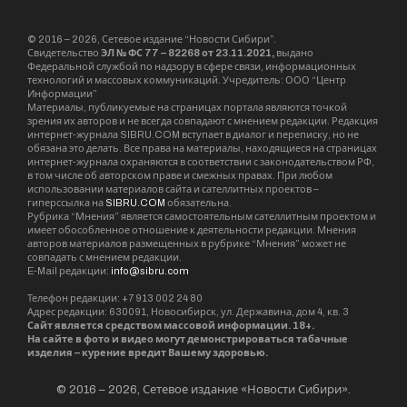
© 2016 – 2026, Сетевое издание “Новости Сибири”.
Свидетельство
ЭЛ № ФС 77 – 82268 от 23.11.2021,
выдано
Федеральной службой по надзору в сфере связи, информационных
технологий и массовых коммуникаций. Учредитель: ООО “Центр
Информации”
Материалы, публикуемые на страницах портала являются точкой
зрения их авторов и не всегда совпадают с мнением редакции. Редакция
интернет-журнала SIBRU.COM вступает в диалог и переписку, но не
обязана это делать. Все права на материалы, находящиеся на страницах
интернет-журнала охраняются в соответствии с законодательством РФ,
в том числе об авторском праве и смежных правах. При любом
использовании материалов сайта и сателлитных проектов –
гиперссылка на
SIBRU.COM
обязательна.
Рубрика “Мнения” является самостоятельным сателлитным проектом и
имеет обособленное отношение к деятельности редакции. Мнения
авторов материалов размещенных в рубрике “Мнения” может не
совпадать с мнением редакции.
E-Mail редакции:
info@sibru.com
Телефон редакции: +7 913 002 24 80
Адрес редакции: 630091, Новосибирск, ул. Державина, дом 4, кв. 3
Сайт является средством массовой информации. 18+.
На сайте в фото и видео могут демонстрироваться табачные
изделия – курение вредит Вашему здоровью.
© 2016 – 2026, Сетевое издание «Новости Сибири».