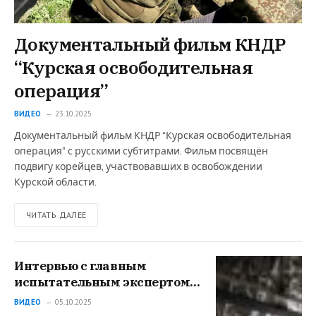
Документальный фильм КНДР
“Курская освободительная
операция”
ВИДЕО
23.10.2025
Документальный фильм КНДР “Курская освободительная
операция” с русскими субтитрами. Фильм посвящён
подвигу корейцев, участвовавших в освобождении
Курской области.
ЧИТАТЬ ДАЛЕЕ
Интервью с главным
испытательным экспертом
ОАК – как учат летать и не
ВИДЕО
05.10.2025
бояться новый MC-21