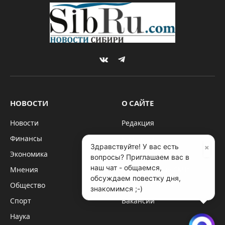
VKontakte
Telegram
НОВОСТИ
О САЙТЕ
Новости
Редакция
Финансы
Контакты
×
Здравствуйте! У вас есть
Экономика
Партнёры
вопросы? Приглашаем вас в
наш чат - общаемся,
Мнения
Запрещённые СМИ
обсуждаем повестку дня,
Общество
Прислать новость
знакомимся ;-)
Спорт
Вакансии
Наука