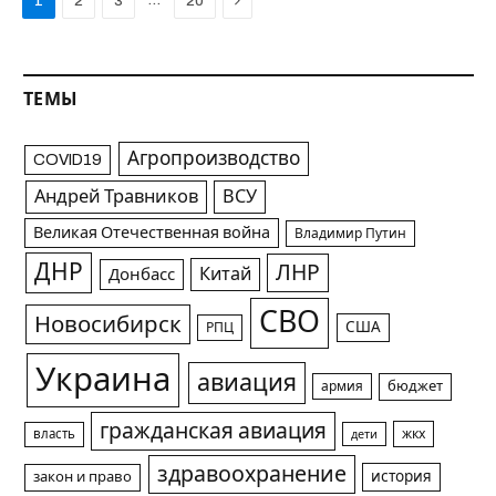
…
1
2
3
20
ТЕМЫ
Агропроизводство
COVID19
Андрей Травников
ВСУ
Великая Отечественная война
Владимир Путин
ДНР
ЛНР
Китай
Донбасс
СВО
Новосибирск
США
РПЦ
Украина
авиация
армия
бюджет
гражданская авиация
жкх
власть
дети
здравоохранение
история
закон и право