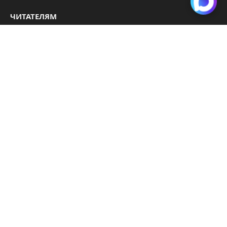
ЧИТАТЕЛЯМ
Telegram
ВКонтакте
Видео
Технологии
Происшествия
Подписка на новости
Главные новости Сибири — на вашу почту. Без спама,
только важное.
Нажимая «Подписаться», вы соглашаетесь с обработкой
данных.
Связаться с редакцией
.