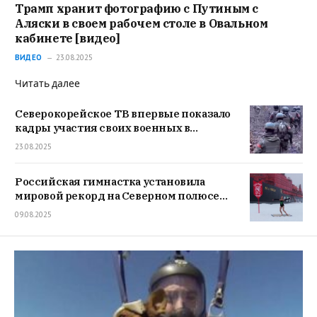
Трамп хранит фотографию с Путиным с
Аляски в своем рабочем столе в Овальном
кабинете [видео]
ВИДЕО
23.08.2025
Читать далее
Северокорейское ТВ впервые показало
кадры участия своих военных в
освобождении Курской области [видео]
23.08.2025
Российская гимнастка установила
мировой рекорд на Северном полюсе
[видео]
09.08.2025