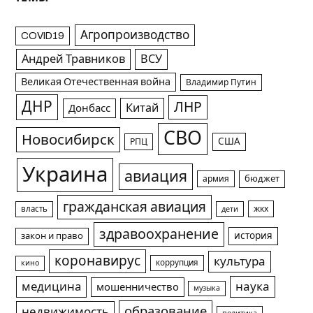
Агропроизводство
COVID19
Андрей Травников
ВСУ
Великая Отечественная война
Владимир Путин
ДНР
ЛНР
Китай
Донбасс
СВО
Новосибирск
США
РПЦ
Украина
авиация
армия
бюджет
гражданская авиация
жкх
власть
дети
здравоохранение
история
закон и право
коронавирус
культура
коррупция
кино
медицина
наука
мошенничество
музыка
образование
недвижимость