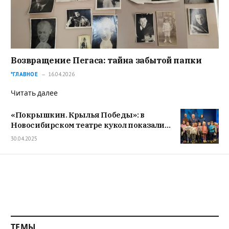
Возвращение Пегаса: тайна забытой папки
*ГЛАВНОЕ
16.04.2026
Читать далее
«Покрышкин. Крылья Победы»: в
Новосибирском театре кукол показали
спектакль по сюжетам подвигов
30.04.2025
Покрышкина
ТЕМЫ