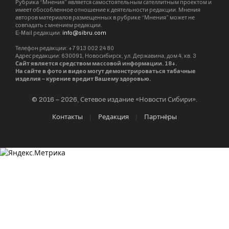
Рубрика “Мнения” является самостоятельным сателлитным проектом и
имеет обособленное отношение к деятельности редакции. Мнения
авторов материалов размещенных в рубрике “Мнения” может не
совпадать с мнением редакции.
E-Mail редакции:
info@sibru.com
Телефон редакции: +7 913 002 24 80
Адрес редакции: 630091, Новосибирск, ул. Державина, дом 4, кв. 3
Сайт является средством массовой информации. 18+.
На сайте в фото и видео могут демонстрироваться табачные
изделия – курение вредит Вашему здоровью.
© 2016 – 2026, Сетевое издание «Новости Сибири».
Контакты
Редакция
Партнёры