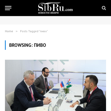
Home
»
Posts Tagged "пиво"
BROWSING:
ПИВО