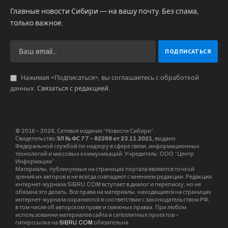
Главные новости Сибири — на вашу почту. Без спама,
только важное.
Нажимая «Подписаться», вы соглашаетесь с обработкой
данных.
Связаться с редакцией
.
© 2016 – 2026, Сетевое издание “Новости Сибири”.
Свидетельство
ЭЛ № ФС 77 – 82268 от 23.11.2021,
выдано
Федеральной службой по надзору в сфере связи, информационных
технологий и массовых коммуникаций. Учредитель: ООО “Центр
Информации”
Материалы, публикуемые на страницах портала являются точкой
зрения их авторов и не всегда совпадают с мнением редакции. Редакция
интернет-журнала SIBRU.COM вступает в диалог и переписку, но не
обязана это делать. Все права на материалы, находящиеся на страницах
интернет-журнала охраняются в соответствии с законодательством РФ,
в том числе об авторском праве и смежных правах. При любом
использовании материалов сайта и сателлитных проектов –
гиперссылка на
SIBRU.COM
обязательна.