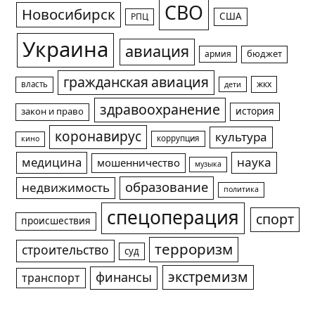
СВО
Новосибирск
США
РПЦ
Украина
авиация
армия
бюджет
гражданская авиация
жкх
власть
дети
здравоохранение
история
закон и право
коронавирус
культура
коррупция
кино
медицина
наука
мошенничество
музыка
образование
недвижимость
политика
спецоперация
спорт
происшествия
терроризм
строительство
суд
экстремизм
финансы
транспорт