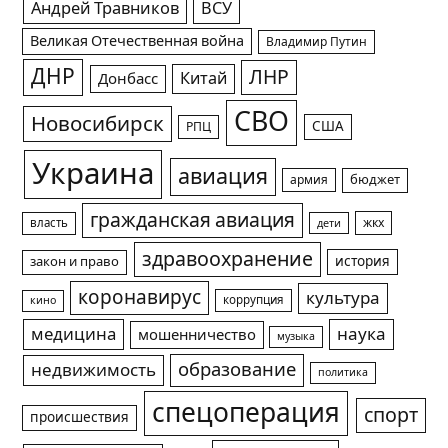
Андрей Травников
ВСУ
Великая Отечественная война
Владимир Путин
ДНР
ЛНР
Китай
Донбасс
СВО
Новосибирск
США
РПЦ
Украина
авиация
армия
бюджет
гражданская авиация
жкх
власть
дети
здравоохранение
история
закон и право
коронавирус
культура
коррупция
кино
медицина
наука
мошенничество
музыка
образование
недвижимость
политика
спецоперация
спорт
происшествия