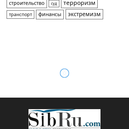
терроризм
строительство
суд
экстремизм
финансы
транспорт
Новосибирские “отцы”
ждут поэтессу на
мотоцикле
By
Sibru.Com
05.06.2024
Комментариев нет
КУЛЬТУРА
1 Min Read