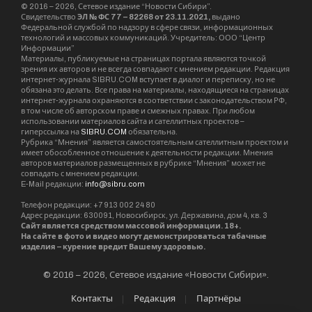
руководитель “Союза отцов и семей России” в
Новосибирской области Сергей Майоров. Он
намерен пригласить Ольгу Безрукову на
турнир по единоборствам «Сыны Отечества» в
СКА “Первомаец”, который состоится 6 июня в
12.00.
Коллектив отделения “Союза отцов России”
также примет участие в очередной отправке
гуманитарного груза в рамках проекта “Тыл
России”, и вместе с новосибирскими дамами
отправит “Любимку защитнику” в преддверии
“Дня семьи, любви и верности”.
В пути Ольга Безрукова также будет
рассказывать истории встреченных по дороге