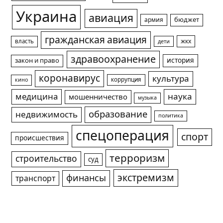
Украина
авиация
армия
бюджет
гражданская авиация
жкх
власть
дети
здравоохранение
история
закон и право
коронавирус
культура
коррупция
кино
медицина
наука
мошенничество
музыка
образование
недвижимость
политика
спецоперация
спорт
происшествия
терроризм
строительство
суд
экстремизм
финансы
транспорт