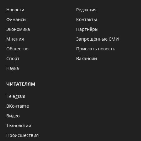
2021 году на 54 тыс. га (на 2,3%) . Большая
часть, 1,5 млн га , была засеяна зерновыми
и зернобобовыми культурами, около 500
тыс. пришлось на кормовые культуры, 344
тыс. га – на технические.
Для поддержки аграриев региональный
минсельхоз договорился о предоставлении
более выгодных условий приобретения ГСМ,
сообщил замминистра сельского хозяйства
региона Андрей Шинделов. По его словам,
сформирован запас минеральных удобрений
“более 92 тыс.тонн”. В начале этого лета
запланировано официальное открытие новой
сервисной базы компании «Агротрак». Также
вступает в силу договор между минсельхозом