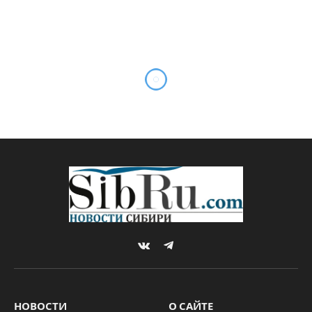
2,4 млн га – посевная
площадь в Новосибирской
области
By
Sibru.Com
03.04.2023
Комментариев нет
НОВОСТИ
1 Min Read
Для сравнения: в 2022 году посевная
площадь в Новосибирской области
составляла 2,36 млн га, увеличившись к