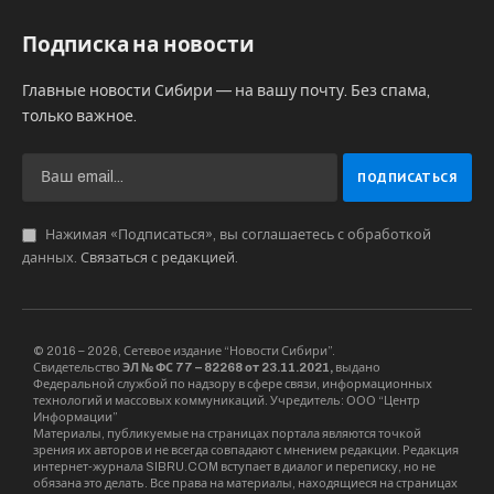
НСО и ООО “Комбайновый завод
“Ростсельмаш”” о скидке 5% для
новосибирских аграриев.
На долю органической продукции в 2023 году
придется от 11 до 18 тысяч гектаров, ранее
сообщал министр сельского хозяйства НСО
Евгений Лещенко. По его словам, сейчас в
качестве органической продукции аграрии
производят «наши органические рожь,
гречиху, овес и лекарственные травы», задача
– перейти к производству готового продукта,
наладить переработку на территории области.
Агропроизводство
Биотехнологии
Ростсельмаш