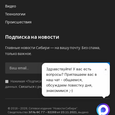
Видео
Технологии
Происшествия
Подписка на новости
Главные новости Сибири — на вашу почту. Без спама,
только важное.
×
Здравствуйте! У вас есть
вопросы? Приглашаем вас в
наш чат - общаемся,
Нажимая «Подписаться», вы соглашаетесь с обработкой
обсуждаем повестку дня,
данных.
Связаться с редакцией
.
знакомимся ;-)
© 2016 – 2026, Сетевое издание “Новости Сибири”.
Свидетельство
ЭЛ № ФС 77 – 82268 от 23.11.2021,
выдано