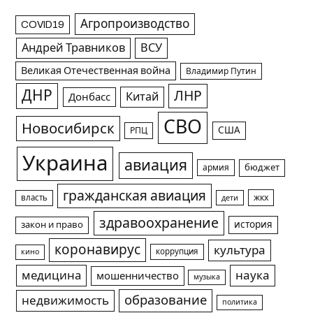
Агропроизводство
COVID19
Андрей Травников
ВСУ
Великая Отечественная война
Владимир Путин
ДНР
ЛНР
Китай
Донбасс
СВО
Новосибирск
США
РПЦ
Украина
авиация
армия
бюджет
гражданская авиация
жкх
власть
дети
здравоохранение
история
закон и право
коронавирус
культура
коррупция
кино
медицина
наука
мошенничество
музыка
образование
недвижимость
политика