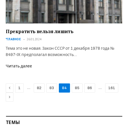
Прекратить нельзя лишить
*ГЛАВНОЕ
26.01.2024
Тема это не новая. Закон СССР от 1 декабря 1978 года №
8497-IX предполагал возможность…
Читать далее
Previous
…
…
1
82
83
84
85
86
161
Next
ТЕМЫ