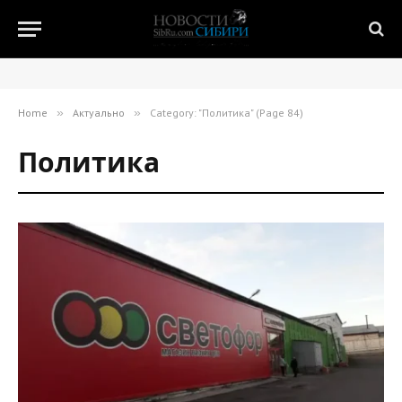
Home
»
Актуально
»
Category: "Политика" (Page 84)
Политика