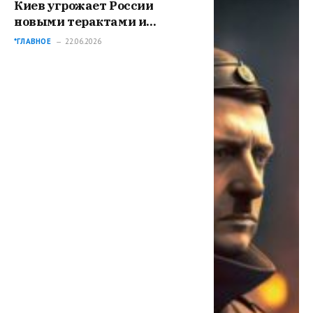
Киев угрожает России
новыми терактами и
диверсиями
*ГЛАВНОЕ
22.06.2026