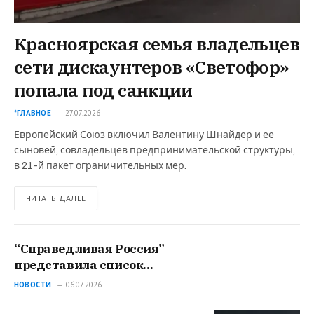
Красноярская семья владельцев
сети дискаунтеров «Светофор»
попала под санкции
*ГЛАВНОЕ
27.07.2026
Европейский Союз включил Валентину Шнайдер и ее
сыновей, совладельцев предпринимательской структуры,
в 21-й пакет ограничительных мер.
ЧИТАТЬ ДАЛЕЕ
“Справедливая Россия”
представила список
кандидатов на выборы в
НОВОСТИ
06.07.2026
Госдуму