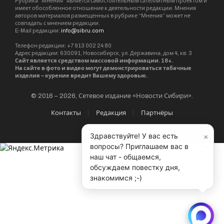
Рубрика “Мнения” является самостоятельным сателлитным проектом и
имеет обособленное отношение к деятельности редакции. Мнения
авторов материалов размещенных в рубрике “Мнения” может не
совпадать с мнением редакции.
E-Mail редакции:
info@sibru.com
Телефон редакции: +7 913 002 24 80
Адрес редакции: 630091, Новосибирск, ул. Державина, дом 4, кв. 3
Сайт является средством массовой информации. 18+.
На сайте в фото и видео могут демонстрироваться табачные
изделия – курение вредит Вашему здоровью.
© 2016 – 2026, Сетевое издание «Новости Сибири».
Контакты
Редакция
Партнёры
×
Здравствуйте! У вас есть
вопросы? Приглашаем вас в
наш чат - общаемся,
обсуждаем повестку дня,
знакомимся ;-)