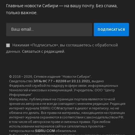
Главные новости Сибири — на вашу почту. Без спама,
только важное.
Нажимая «Подписаться», вы соглашаетесь с обработкой
данных.
Связаться с редакцией
.
© 2016 – 2026, Сетевое издание “Новости Сибири”.
Свидетельство
ЭЛ № ФС 77 – 82268 от 23.11.2021,
выдано
Федеральной службой по надзору в сфере связи, информационных
технологий и массовых коммуникаций. Учредитель: ООО “Центр
Информации”
Материалы, публикуемые на страницах портала являются точкой
зрения их авторов и не всегда совпадают с мнением редакции. Редакция
интернет-журнала SIBRU.COM вступает в диалог и переписку, но не
обязана это делать. Все права на материалы, находящиеся на страницах
интернет-журнала охраняются в соответствии с законодательством РФ,
в том числе об авторском праве и смежных правах. При любом
использовании материалов сайта и сателлитных проектов –
гиперссылка на
SIBRU.COM
обязательна.