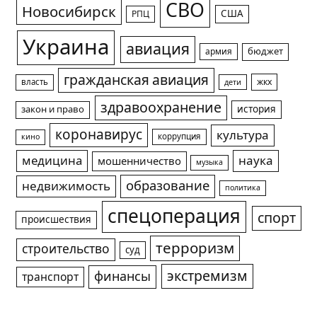
СВО
Новосибирск
США
РПЦ
Украина
авиация
армия
бюджет
гражданская авиация
жкх
власть
дети
здравоохранение
история
закон и право
коронавирус
культура
коррупция
кино
медицина
наука
мошенничество
музыка
образование
недвижимость
политика
спецоперация
спорт
происшествия
терроризм
строительство
суд
экстремизм
финансы
транспорт