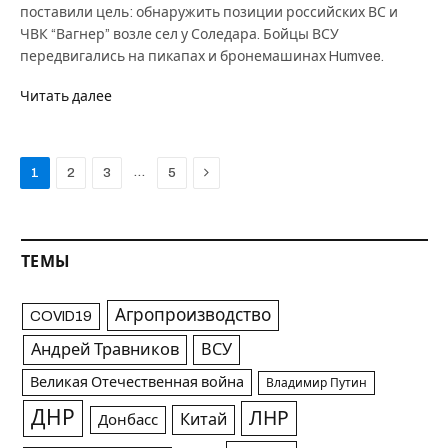
поставили цель: обнаружить позиции российских ВС и
ЧВК “Вагнер” возле сел у Соледара. Бойцы ВСУ
передвигались на пикапах и бронемашинах Humvee.
Читать далее
Next
…
1
2
3
5
ТЕМЫ
Агропроизводство
COVID19
Андрей Травников
ВСУ
Великая Отечественная война
Владимир Путин
ДНР
ЛНР
Китай
Донбасс