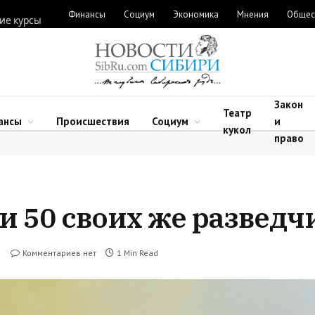
Финансы
Социум
Экономика
Мнения
Общес
ие курсы
Закон
Театр
ансы
Происшествия
Социум
и
кукол
право
и 50 своих же разведч
Комментариев нет
1 Min Read