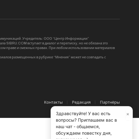
коммуникаций. Учредитель: ООО “Центр Информации”
ла SIBRU.COM вступает в диалог и переписку, но не обязана это
орском праве и смежных правах. При любом использовании материалов
риалов размещенных в рубрике “Мнения” может не совпадать с
Контакты
Редакция
Партнёры
×
Здравствуйте! У вас есть
вопросы? Приглашаем вас в
наш чат - общаемся,
обсуждаем повестку дня,