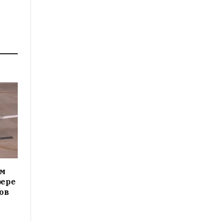
ам
фере
ов