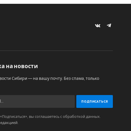
VKontakte
Telegram
а на новости
вости Сибири — на вашу почту. Без спама, только
Подписаться», вы соглашаетесь с обработкой данных.
редакцией
.