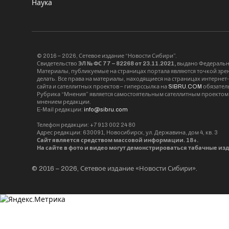
Наука
© 2016 – 2026, Сетевое издание “Новости Сибири”.
Свидетельство
ЭЛ № ФС 77 – 82268 от 23.11.2021,
выдано Федерально
Материалы, публикуемые на страницах портала являются точкой зрени
делать. Все права на материалы, находящиеся на страницах интернет
сайта и сателлитных проектов – гиперссылка на
SIBRU.COM
обязател
Рубрика “Мнения” является самостоятельным сателлитным проектом 
мнением редакции.
E-Mail редакции:
info@sibru.com
Телефон редакции: +7 913 002 24 80
Адрес редакции: 630091, Новосибирск, ул. Державина, дом 4, кв. 3
Сайт является средством массовой информации. 18+.
На сайте в фото и видео могут демонстрироваться табачные из
© 2016 – 2026, Сетевое издание «Новости Сибири».