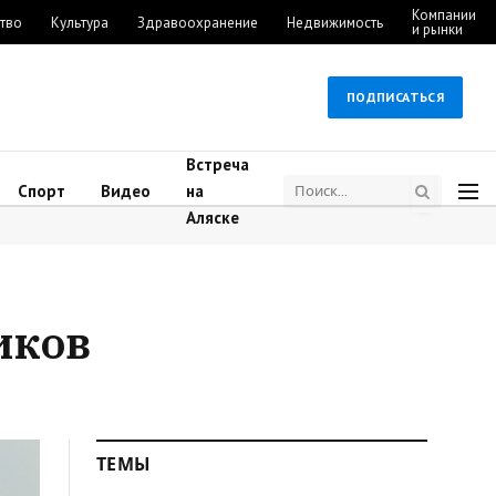
Компании
тво
Культура
Здравоохранение
Недвижимость
и рынки
ПОДПИСАТЬСЯ
Встреча
Спорт
Видео
на
Аляске
иков
ТЕМЫ