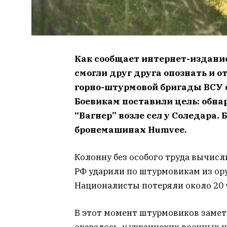
Как сообщает интернет-издани
смогли друг друга опознать и о
горно-штурмовой бригады ВСУ о
Боевикам поставили цель: обна
“Вагнер” возле сел у Соледара.
бронемашинах Humvee.
Колонну без особого труда вычисл
РФ ударили по штурмовикам из ору
Националисты потеряли около 20 ч
В этот момент штурмовиков замет
оказалось, у украинских военных 