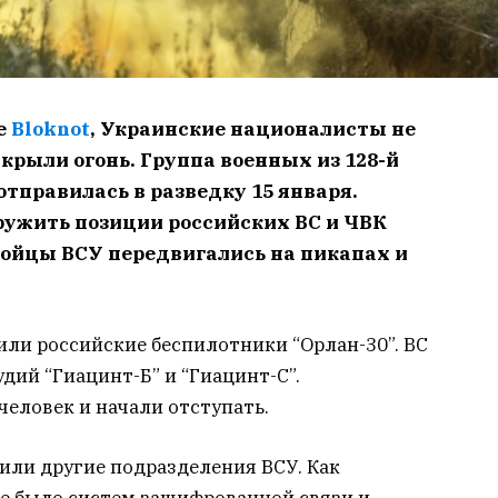
е
Bloknot
, Украинские националисты не
ткрыли огонь. Группа военных из 128-й
тправилась в разведку 15 января.
ружить позиции российских ВС и ЧВК
 Бойцы ВСУ передвигались на пикапах и
или российские беспилотники “Орлан-30”. ВС
дий “Гиацинт-Б” и “Гиацинт-С”.
еловек и начали отступать.
или другие подразделения ВСУ. Как
не было систем зашифрованной связи и