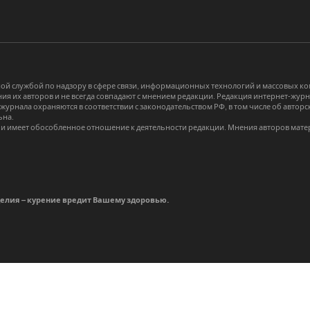
й службой по надзору в сфере связи, информационных технологий и массовых 
я их авторов и не всегда совпадают с мнением редакции. Редакция интернет-журна
-журнала охраняются в соответствии с законодательством РФ, в том числе об авт
ьна.
и имеет обособленное отношение к деятельности редакции. Мнения авторов мате
делия – курение вредит Вашему здоровью.