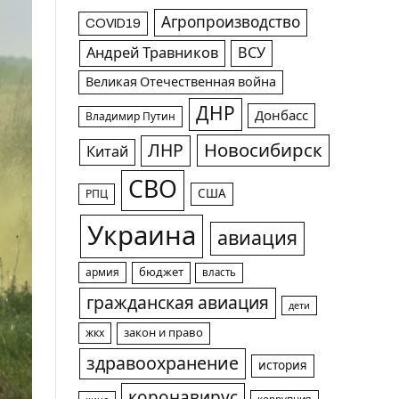
Агропроизводство
COVID19
Андрей Травников
ВСУ
Великая Отечественная война
ДНР
Донбасс
Владимир Путин
Новосибирск
ЛНР
Китай
СВО
США
РПЦ
Украина
авиация
армия
бюджет
власть
гражданская авиация
дети
жкх
закон и право
здравоохранение
история
коронавирус