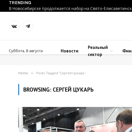
TRENDING
В Новосибирске продолжается набор на Свято-Елисаветинск
VKontakte
Telegram
Реальный
Новости
Фин
Суббота, 8 августа
сектор
Home
»
Posts Tagged "Сергей Цукарь"
BROWSING:
СЕРГЕЙ ЦУКАРЬ