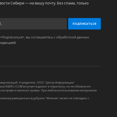
вости Сибири — на вашу почту. Без спама, только
Подписаться», вы соглашаетесь с обработкой данных.
редакцией
.
коммуникаций. Учредитель: ООО “Центр Информации”
ла SIBRU.COM вступает в диалог и переписку, но не обязана это
орском праве и смежных правах. При любом использовании материалов
риалов размещенных в рубрике “Мнения” может не совпадать с