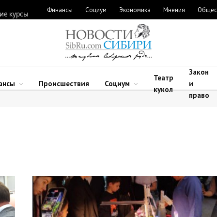
Финансы
Социум
Экономика
Мнения
Общес
ие курсы
Закон
Театр
ансы
Происшествия
Социум
и
кукол
право