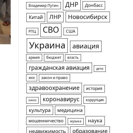
ДНР
Донбасс
Владимир Путин
Новосибирск
ЛНР
Китай
СВО
США
РПЦ
Украина
авиация
армия
бюджет
власть
гражданская авиация
дети
жкх
закон и право
здравоохранение
история
коронавирус
коррупция
кино
культура
медицина
наука
мошенничество
музыка
образование
недвижимость