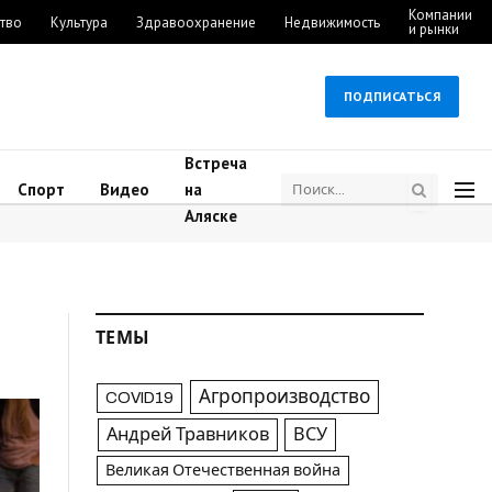
Компании
тво
Культура
Здравоохранение
Недвижимость
и рынки
ПОДПИСАТЬСЯ
Встреча
Спорт
Видео
на
Аляске
ТЕМЫ
Агропроизводство
COVID19
Андрей Травников
ВСУ
Великая Отечественная война