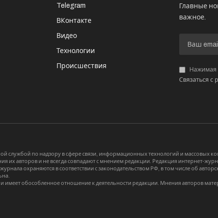
Telegram
Главные но
важное.
ВКонтакте
Видео
И
Технологии
Происшествия
Нажимая «
Связаться с 
й службой по надзору в сфере связи, информационных технологий и массовых 
я их авторов и не всегда совпадают с мнением редакции. Редакция интернет-журна
-журнала охраняются в соответствии с законодательством РФ, в том числе об авт
ьна.
и имеет обособленное отношение к деятельности редакции. Мнения авторов мате