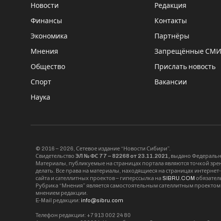
Новости
Редакция
Финансы
Контакты
Экономика
Партнёры
Мнения
Запрещённые СМ
Общество
Прислать новость
Спорт
Вакансии
Наука
© 2016 – 2026, Сетевое издание “Новости Сибири”.
Свидетельство
ЭЛ № ФС 77 – 82268 от 23.11.2021,
выдано Федерально
Материалы, публикуемые на страницах портала являются точкой зрени
делать. Все права на материалы, находящиеся на страницах интернет
сайта и сателлитных проектов – гиперссылка на
SIBRU.COM
обязател
Рубрика “Мнения” является самостоятельным сателлитным проектом 
мнением редакции.
E-Mail редакции:
info@sibru.com
Телефон редакции: +7 913 002 24 80