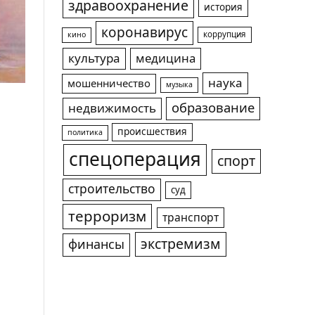
здравоохранение
история
коронавирус
коррупция
кино
культура
медицина
наука
мошенничество
музыка
образование
недвижимость
происшествия
политика
спецоперация
спорт
строительство
суд
терроризм
транспорт
экстремизм
финансы