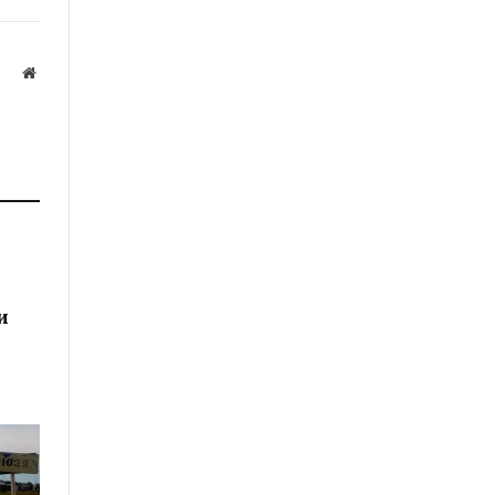
Website
а
и