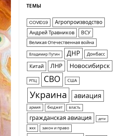
ТЕМЫ
Агропроизводство
COVID19
Андрей Травников
ВСУ
Великая Отечественная война
ДНР
Донбасс
Владимир Путин
Новосибирск
ЛНР
Китай
СВО
США
РПЦ
Украина
авиация
армия
бюджет
власть
гражданская авиация
дети
жкх
закон и право