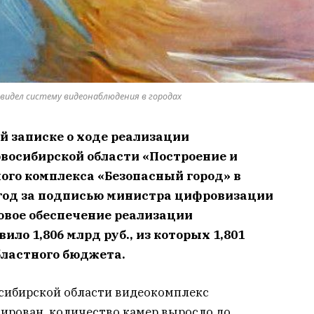
 видел систему видеонаблюдения в городах
й записке о ходе реализации
восибирской области «Построение и
ого комплекса «Безопасный город» в
 год за подписью министра цифровизации
овое обеспечение реализации
ило 1,806 млрд руб., из которых 1,801
бластного бюджета.
осибирской области видеокомплекс
ирован, количество камер выросло до