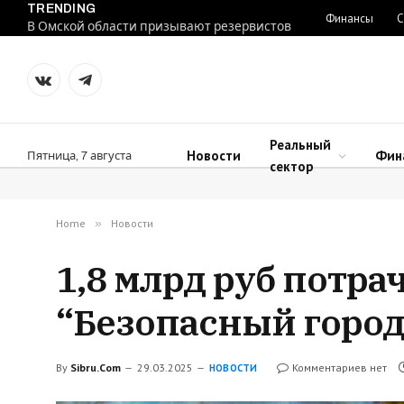
TRENDING
Финансы
С
В Омской области призывают резервистов
VKontakte
Telegram
Реальный
Новости
Фин
Пятница, 7 августа
сектор
Home
»
Новости
1,8 млрд руб потр
“Безопасный город
By
Sibru.Com
29.03.2025
Комментариев нет
НОВОСТИ