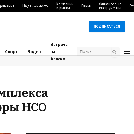
Компании
Финансовые
ранение
Недвижимость
Банки
Ст
и рынки
инструменты
ПОДПИСАТЬСЯ
Встреча
Спорт
Видео
на
Аляске
омплекса
ифры НСО