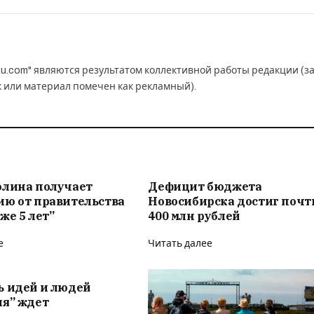
u.com" являются результатом коллективной работы редакции (з
к или материал помечен как рекламный).
олина получает
Дефицит бюджета
ию от правительства
Новосибирска достиг почт
же 5 лет”
400 млн рублей
е
Читать далее
ь идей и людей
ия” ждет