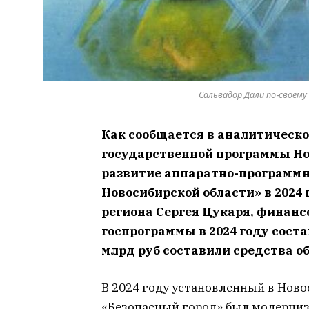
Сальвадор Дали по-своему
Как сообщается в аналитическо
государственной программы Но
развитие аппаратно-программн
Новосибирской области» в 2024
региона Сергея Цукаря, финанс
госпрограммы в 2024 году состав
млрд руб составили средства о
В 2024 году установленный в Нов
«Безопасный город» был модерниз