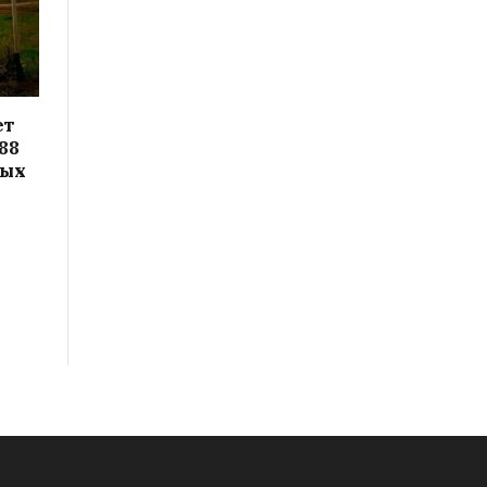
ет
88
вых