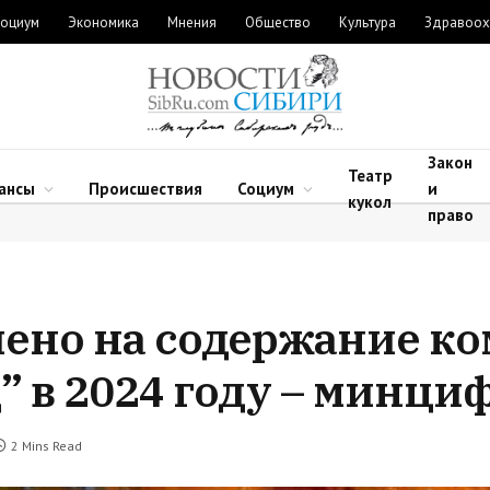
оциум
Экономика
Мнения
Общество
Культура
Здравоох
Закон
Театр
ансы
Происшествия
Социум
и
кукол
право
ачено на содержание к
” в 2024 году – минц
2 Mins Read