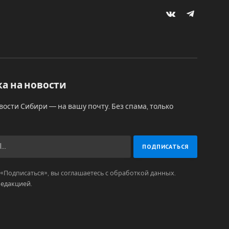
VKontakte
Telegram
а на новости
вости Сибири — на вашу почту. Без спама, только
Подписаться», вы соглашаетесь с обработкой данных.
редакцией
.