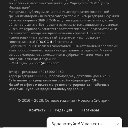
технологий и массовых коммуникаций. Учредитель: ООО “Центр
Информации”
Материалы, публикуемые на страницах портала являются точкой
зрения их авторов и не всегда совпадают с мнением редакции. Редакция
интернет-журнала SIBRU.COM вступает в диалог и переписку, но не
обязана это делать. Все права на материалы, находящиеся на страницах
интернет-журнала охраняются в соответствии с законодательством РФ,
в том числе об авторском праве и смежных правах. При любом
использовании материалов сайта и сателлитных проектов –
гиперссылка на
SIBRU.COM
обязательна.
Рубрика “Мнения” является самостоятельным сателлитным проектом и
имеет обособленное отношение к деятельности редакции. Мнения
авторов материалов размещенных в рубрике “Мнения” может не
совпадать с мнением редакции.
E-Mail редакции:
info@sibru.com
Телефон редакции: +7 913 002 24 80
Адрес редакции: 630091, Новосибирск, ул. Державина, дом 4, кв. 3
Сайт является средством массовой информации. 18+.
На сайте в фото и видео могут демонстрироваться табачные
изделия – курение вредит Вашему здоровью.
© 2016 – 2026, Сетевое издание «Новости Сибири».
Контакты
Редакция
Партнёры
×
Здравствуйте! У вас есть