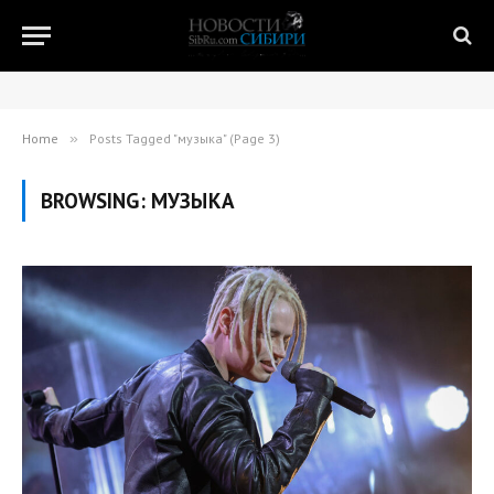
Home
»
Posts Tagged "музыка" (Page 3)
BROWSING:
МУЗЫКА