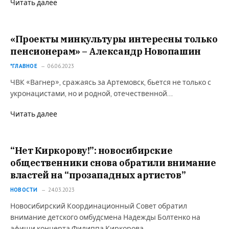
Читать далее
«Проекты минкультуры интересны только
пенсионерам» – Александр Новопашин
*ГЛАВНОЕ
06.06.2023
ЧВК «Вагнер», сражаясь за Артемовск, бьется не только с
укронацистами, но и родной, отечественной…
Читать далее
“Нет Киркорову!”: новосибирские
общественники снова обратили внимание
властей на “прозападных артистов”
НОВОСТИ
24.03.2023
Новосибирский Координационный Совет обратил
внимание детского омбудсмена Надежды Болтенко на
афиши концерта Филиппа Киркорова…