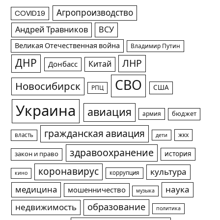
Агропроизводство
COVID19
Андрей Травников
ВСУ
Великая Отечественная война
Владимир Путин
ДНР
ЛНР
Китай
Донбасс
СВО
Новосибирск
США
РПЦ
Украина
авиация
армия
бюджет
гражданская авиация
жкх
власть
дети
здравоохранение
история
закон и право
коронавирус
культура
коррупция
кино
медицина
наука
мошенничество
музыка
образование
недвижимость
политика