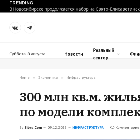
TRENDING
В Новосибирске продолжается набор на Свято-Елисаветинск
VKontakte
Telegram
Реальный
Новости
Фин
Суббота, 8 августа
сектор
Home
»
Экономика
»
Инфраструктура
300 млн кв.м. жил
по модели комплек
By
Sibru.Com
09.12.2025
Комментарие
ИНФРАСТРУКТУРА