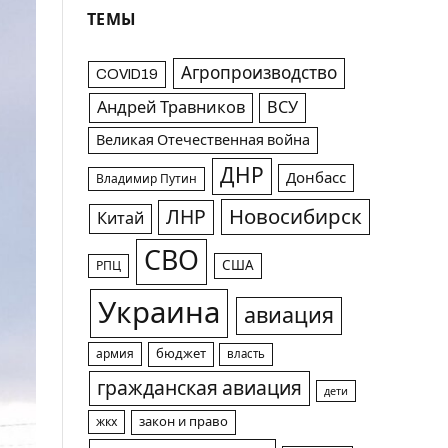
ТЕМЫ
Агропроизводство
COVID19
Андрей Травников
ВСУ
Великая Отечественная война
ДНР
Донбасс
Владимир Путин
Новосибирск
ЛНР
Китай
СВО
США
РПЦ
Украина
авиация
армия
бюджет
власть
гражданская авиация
дети
жкх
закон и право