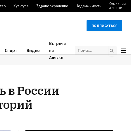
Компании
тво
Культура
Здравоохранение
Недвижимость
и рынки
ПОДПИСАТЬСЯ
Встреча
Спорт
Видео
на
Аляске
ь в России
торий