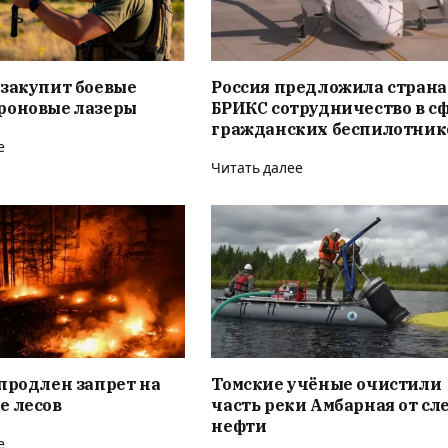
 закупит боевые
Россия предложила стран
роновые лазеры
БРИКС сотрудничество в с
гражданских беспилотник
е
Читать далее
продлен запрет на
Томские учёные очистили
е лесов
часть реки Амбарная от сл
нефти
е