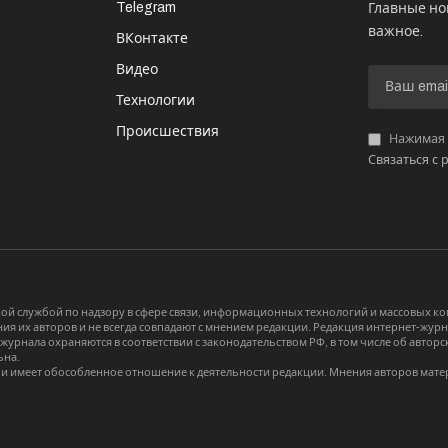
Telegram
Главные но
важное.
ВКонтакте
Видео
И
Технологии
Происшествия
Нажимая «
Связаться с 
й службой по надзору в сфере связи, информационных технологий и массовых 
я их авторов и не всегда совпадают с мнением редакции. Редакция интернет-журна
-журнала охраняются в соответствии с законодательством РФ, в том числе об авт
ьна.
и имеет обособленное отношение к деятельности редакции. Мнения авторов мате