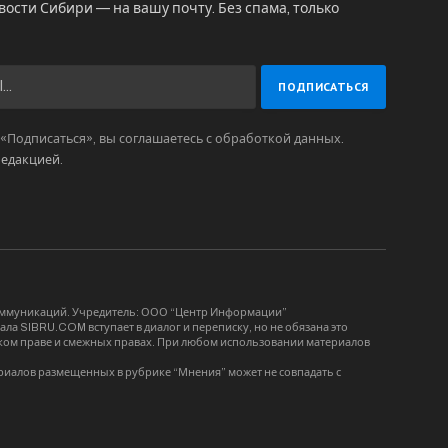
вости Сибири — на вашу почту. Без спама, только
Подписаться», вы соглашаетесь с обработкой данных.
редакцией
.
коммуникаций. Учредитель: ООО “Центр Информации”
ла SIBRU.COM вступает в диалог и переписку, но не обязана это
орском праве и смежных правах. При любом использовании материалов
риалов размещенных в рубрике “Мнения” может не совпадать с