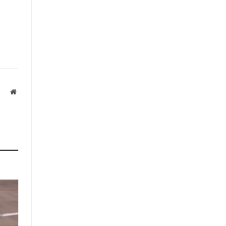
Website
а