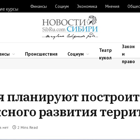
Финансы
Социум
Экономика
Мнения
Общес
ие курсы
Закон
Театр
ансы
Происшествия
Социум
и
кукол
право
ья планируют построит
сного развития терри
в нет
2 Mins Read