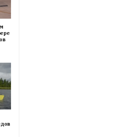
ам
фере
ов
едов