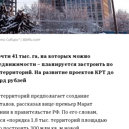
ти Сибири" | SibRu.com
чти 41 тыс. га, на которых можно
недвижимости – планируется застроить по
территорий. На развитие проектов КРТ до
лрд рублей
территорий предполагает создание
талов, рассказал вице-премьер Марат
ии в правительстве РФ. По его словам,
тся «порядка 1,8 тыс. территорий площадью
о построить 300 млн кв. м новой