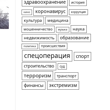
здравоохранение
история
коронавирус
коррупция
кино
культура
медицина
наука
мошенничество
музыка
образование
недвижимость
происшествия
политика
спецоперация
спорт
строительство
суд
терроризм
транспорт
экстремизм
финансы