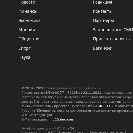
Новости
Редакция
Финансы
Контакты
Экономика
Партнёры
Мнения
Запрещённые СМ
Общество
Прислать новость
Спорт
Вакансии
Наука
© 2016 – 2026, Сетевое издание “Новости Сибири”.
Свидетельство
ЭЛ № ФС 77 – 82268 от 23.11.2021,
выдано Федерально
Материалы, публикуемые на страницах портала являются точкой зрени
делать. Все права на материалы, находящиеся на страницах интернет
сайта и сателлитных проектов – гиперссылка на
SIBRU.COM
обязател
Рубрика “Мнения” является самостоятельным сателлитным проектом 
мнением редакции.
E-Mail редакции:
info@sibru.com
Телефон редакции: +7 913 002 24 80
Адрес редакции: 630091, Новосибирск, ул. Державина, дом 4, кв. 3