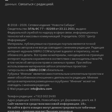
данных.
Связаться с редакцией
.
© 2016 – 2026, Сетевое издание “Новости Сибири”.
Свидетельство
ЭЛ № ФС 77 – 82268 от 23.11.2021,
выдано
Федеральной службой по надзору в сфере связи, информационных
технологий и массовых коммуникаций. Учредитель: ООО “Центр
Информации”
Материалы, публикуемые на страницах портала являются точкой
зрения их авторов и не всегда совпадают с мнением редакции. Редакция
интернет-журнала SIBRU.COM вступает в диалог и переписку, но не
обязана это делать. Все права на материалы, находящиеся на страницах
интернет-журнала охраняются в соответствии с законодательством РФ,
в том числе об авторском праве и смежных правах. При любом
использовании материалов сайта и сателлитных проектов –
гиперссылка на
SIBRU.COM
обязательна.
Рубрика “Мнения” является самостоятельным сателлитным проектом и
имеет обособленное отношение к деятельности редакции. Мнения
авторов материалов размещенных в рубрике “Мнения” может не
совпадать с мнением редакции.
E-Mail редакции:
info@sibru.com
Телефон редакции: +7 913 002 24 80
Адрес редакции: 630091, Новосибирск, ул. Державина, дом 4, кв. 3
Сайт является средством массовой информации. 18+.
На сайте в фото и видео могут демонстрироваться табачные
изделия – курение вредит Вашему здоровью.