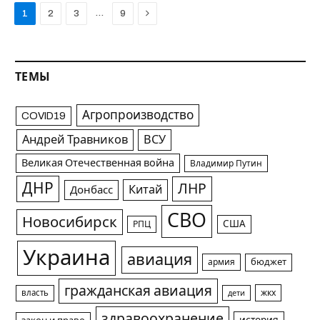
Next
…
1
2
3
9
ТЕМЫ
Агропроизводство
COVID19
Андрей Травников
ВСУ
Великая Отечественная война
Владимир Путин
ДНР
ЛНР
Китай
Донбасс
СВО
Новосибирск
США
РПЦ
Украина
авиация
армия
бюджет
гражданская авиация
жкх
власть
дети
здравоохранение