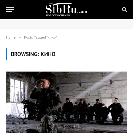
Home
»
Posts Tagged "кино"
BROWSING:
КИНО