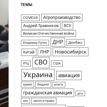
ТЕМЫ
Агропроизводство
COVID19
Андрей Травников
ВСУ
Великая Отечественная война
ДНР
Донбасс
Владимир Путин
Новосибирск
ЛНР
Китай
СВО
США
РПЦ
Украина
авиация
армия
бюджет
власть
гражданская авиация
дети
жкх
закон и право