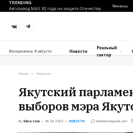
TRENDING
Финансы
Автозавод МАЗ: 82 года на защите Отечества
VKontakte
Telegram
Реальный
Новости
Воскресенье, 9 августа
сектор
Home
»
Новости
Якутский парламе
выборов мэра Якут
By
Sibru.Com
05.02.2025
Комментариев нет
НОВОСТИ