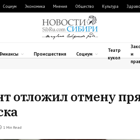
Социум
Экономика
Мнения
Общество
Культура
Здрав
Зак
Театр
Финансы
Происшествия
Социум
и
кукол
пра
нт отложил отмену пр
ска
1 Min Read