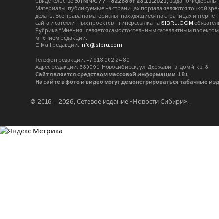
Свидетельство
ЭЛ № ФС 77 – 82268 от 23.11.2021,
выдано Федерально
Материалы, публикуемые на страницах портала являются точкой зрени
делать. Все права на материалы, находящиеся на страницах интернет
сайта и сателлитных проектов – гиперссылка на
SIBRU.COM
обязател
Рубрика “Мнения” является самостоятельным сателлитным проектом 
мнением редакции.
E-Mail редакции:
info@sibru.com
Телефон редакции: +7 913 002 24 80
Адрес редакции: 630091, Новосибирск, ул. Державина, дом 4, кв. 3
Сайт является средством массовой информации. 18+.
На сайте в фото и видео могут демонстрироваться табачные из
© 2016 – 2026, Сетевое издание «Новости Сибири».