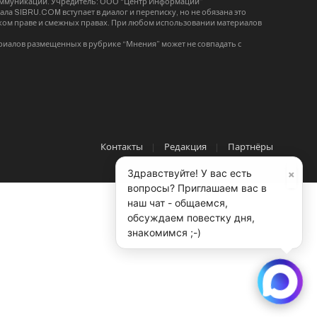
коммуникаций. Учредитель: ООО “Центр Информации”
ла SIBRU.COM вступает в диалог и переписку, но не обязана это
орском праве и смежных правах. При любом использовании материалов
риалов размещенных в рубрике “Мнения” может не совпадать с
Контакты
Редакция
Партнёры
×
Здравствуйте! У вас есть
вопросы? Приглашаем вас в
наш чат - общаемся,
обсуждаем повестку дня,
знакомимся ;-)