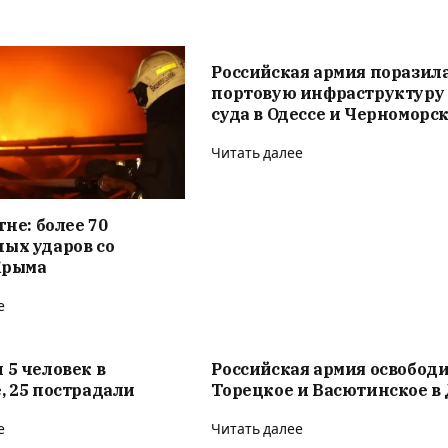
Российская армия поразил
портовую инфраструктуру
суда в Одессе и Черноморс
Читать далее
гне: более 70
ых ударов со
Крыма
е
 5 человек в
Российская армия освобод
, 25 пострадали
Торецкое и Васютинское в
е
Читать далее