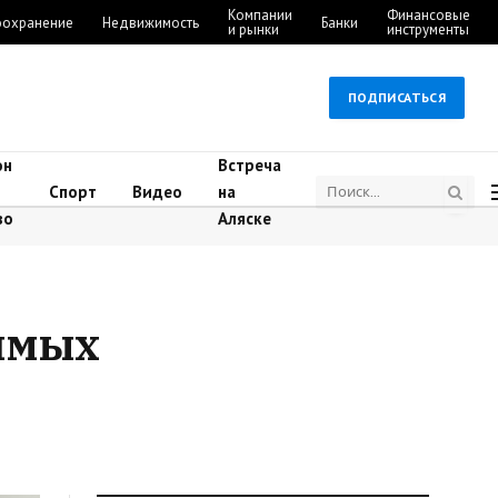
Компании
Финансовые
оохранение
Недвижимость
Банки
и рынки
инструменты
ПОДПИСАТЬСЯ
он
Встреча
Спорт
Видео
на
во
Аляске
ямых