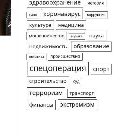
здравоохранение
история
коронавирус
коррупция
кино
культура
медицина
наука
мошенничество
музыка
образование
недвижимость
происшествия
политика
спецоперация
спорт
строительство
суд
терроризм
транспорт
экстремизм
финансы