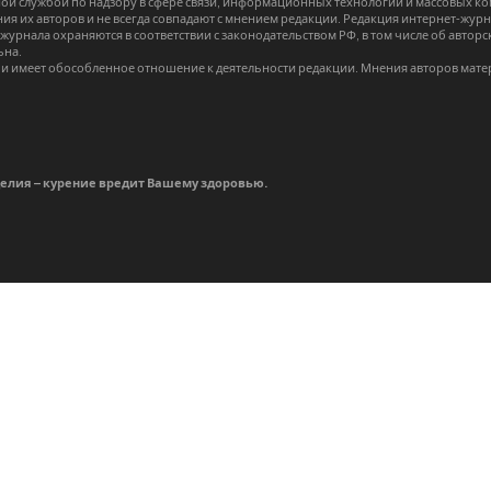
й службой по надзору в сфере связи, информационных технологий и массовых 
я их авторов и не всегда совпадают с мнением редакции. Редакция интернет-журна
-журнала охраняются в соответствии с законодательством РФ, в том числе об авт
ьна.
и имеет обособленное отношение к деятельности редакции. Мнения авторов мате
делия – курение вредит Вашему здоровью.