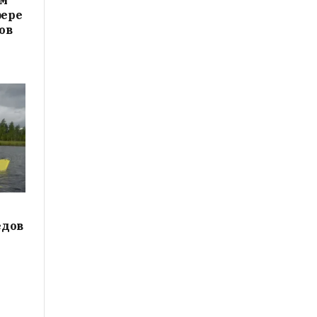
ам
фере
ов
едов