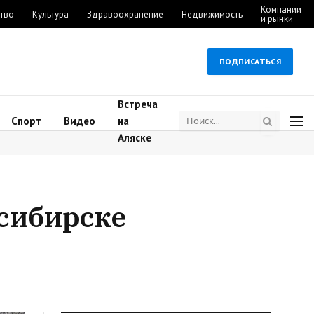
Компании
тво
Культура
Здравоохранение
Недвижимость
и рынки
ПОДПИСАТЬСЯ
Встреча
Спорт
Видео
на
Аляске
осибирске