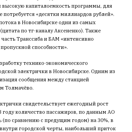
л высокую капиталоемкость программы, для
е потребуется «десятки миллиардов рублей».
потока в Новосибирске одни из самых
(цитата по тг-каналу Аксененко). Также
 часть Транссиба и БАМ «интенсивно
пропускной способности».
азработку технико-экономического
одской электрички в Новосибирске. Одним из
низация сообщения между станцией
м Толмачёво.
ектрички свидетельствует ежегодный рост
23 году количество пассажиров, по данным АО
 (по сравнению с предущим годом) на 30%, в
 внутри городской черты, наибольший приток