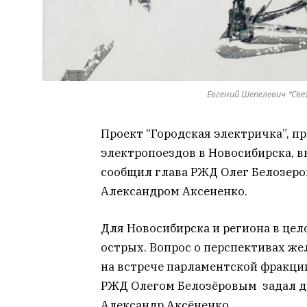
Евгений Шепелевич "Све
Проект “Городская электричка”, 
электропоездов в Новосибирска, в
сообщил глава РЖД Олег Белозеро
Александром Аксененко.
Для Новосибирска и региона в цел
острых. Вопрос о перспективах ж
на встрече парламентской фракции
РЖД Олегом Белозёровым задал д
Александр Аксёненко.