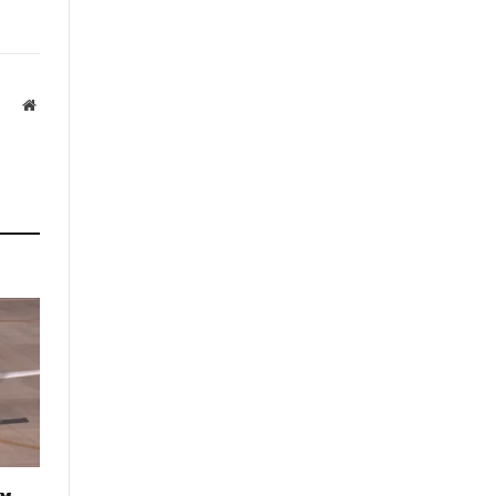
Website
а