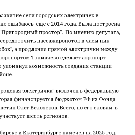
 развитие сети городских электричек в
не ошибаюсь, еще с 2014 года. Была построена
 “Пригородный простор”. По мнению депутата,
ассредоточить пассажиропоток в часы пик,
обок”, а продление прямой электрички между
аэропортом Толмачево сделает аэропорт
о упомянул возможность создания станции
йоне.
ородская электричка” включен в федеральную
торая финансируется бюджетом РФ из Фонда
етил Олег Белозеров. Всего, по его словам, в
участвует шесть регионов.
бирске и Екатеринбурге намечен на 2025 год.