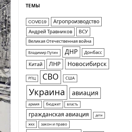
ТЕМЫ
Агропроизводство
COVID19
Андрей Травников
ВСУ
Великая Отечественная война
ДНР
Донбасс
Владимир Путин
Новосибирск
ЛНР
Китай
СВО
США
РПЦ
Украина
авиация
армия
бюджет
власть
гражданская авиация
дети
жкх
закон и право