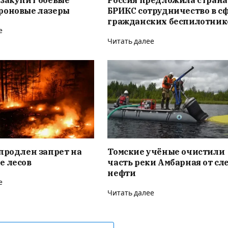
 закупит боевые
Россия предложила стран
роновые лазеры
БРИКС сотрудничество в с
гражданских беспилотник
е
Читать далее
продлен запрет на
Томские учёные очистили
е лесов
часть реки Амбарная от сл
нефти
е
Читать далее