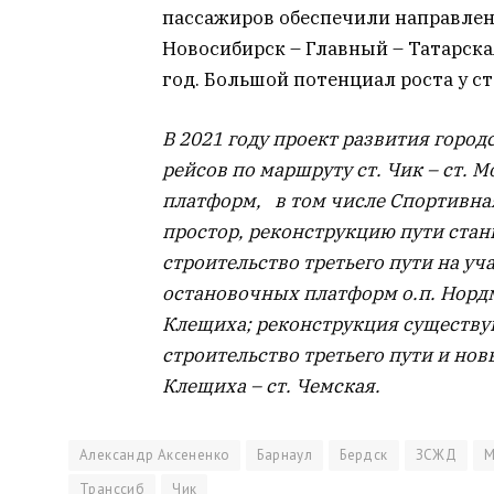
пассажиров обеспечили направлен
Новосибирск – Главный – Татарска
год. Большой потенциал роста у с
В 2021 году проект развития горо
рейсов по маршруту ст. Чик – ст.
платформ, в том числе Спортивна
простор, реконструкцию пути стан
строительство третьего пути на уча
остановочных платформ о.п. Нордмол
Клещиха; реконструкция существую
строительство третьего пути и но
Клещиха – ст. Чемская.
Александр Аксененко
Барнаул
Бердск
ЗСЖД
М
Транссиб
Чик