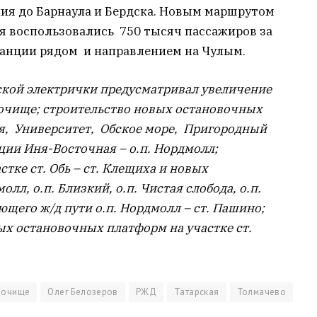
ия до Барнаула и Бердска. Новым маршрутом
я воспользовались 750 тысяч пассажиров за
танции рядом и направлением на Чулым.
дской электрички предусматривал увеличение
 Мочище; строительство новых остановочных
я, Университет, Обское море, Пригородный
ции Иня-Восточная – о.п. Нордмолл;
стке ст. Обь – ст. Клещиха и новых
л, о.п. Близкий, о.п. Чистая слобода, о.п.
щего ж/д пути о.п. Нордмолл – ст. Пашино;
вых остановочных платформ на участке ст.
очище
Олег Белозеров
РЖД
Татарская
Толмачево