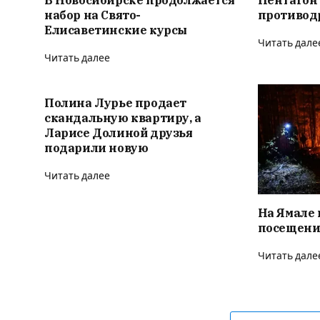
В Новосибирске продолжается
Пентагон
набор на Свято-
противод
Елисаветинские курсы
Читать дале
Читать далее
Полина Лурье продает
скандальную квартиру, а
Ларисе Долиной друзья
подарили новую
Читать далее
На Ямале 
посещени
Читать дале