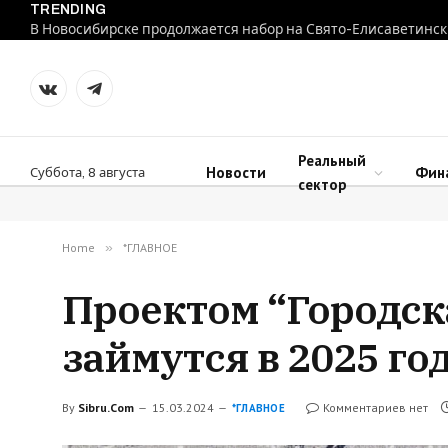
TRENDING
В Новосибирске продолжается набор на Свято-Елисаветинск
VKontakte
Telegram
Реальный
Новости
Фин
Суббота, 8 августа
сектор
Home
»
*ГЛАВНОЕ
Проектом “Городск
займутся в 2025 го
By
Sibru.Com
15.03.2024
Комментариев нет
*ГЛАВНОЕ