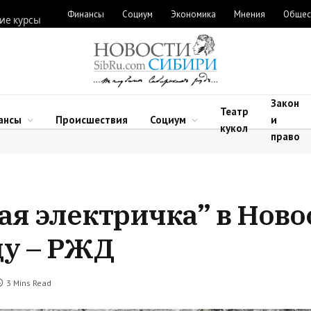
Финансы
Социум
Экономика
Мнения
Общес
ие курсы
Закон
Театр
ансы
Происшествия
Социум
и
кукол
право
ая электричка” в Нов
ду – РЖД
3 Mins Read