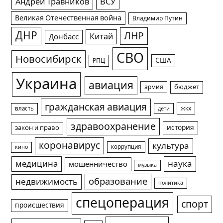
Андрей Травников
ВСУ
Великая Отечественная война
Владимир Путин
ДНР
ЛНР
Китай
Донбасс
СВО
Новосибирск
США
РПЦ
Украина
авиация
армия
бюджет
гражданская авиация
жкх
власть
дети
здравоохранение
история
закон и право
коронавирус
культура
коррупция
кино
медицина
наука
мошенничество
музыка
образование
недвижимость
политика
спецоперация
спорт
происшествия