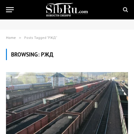
Home
»
Posts Tagged "РЖД"
BROWSING:
РЖД