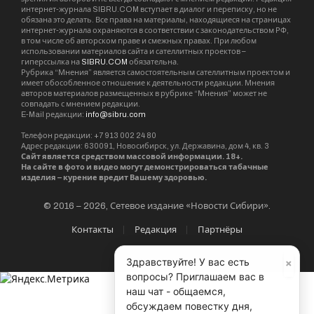
интернет-журнала SIBRU.COM вступает в диалог и переписку, но не
обязана это делать. Все права на материалы, находящиеся на страницах
интернет-журнала охраняются в соответствии с законодательством РФ,
в том числе об авторском праве и смежных правах. При любом
использовании материалов сайта и сателлитных проектов –
гиперссылка на
SIBRU.COM
обязательна.
Рубрика “Мнения” является самостоятельным сателлитным проектом и
имеет обособленное отношение к деятельности редакции. Мнения
авторов материалов размещенных в рубрике “Мнения” может не
совпадать с мнением редакции.
E-Mail редакции:
info@sibru.com
Телефон редакции: +7 913 002 24 80
Адрес редакции: 630091, Новосибирск, ул. Державина, дом 4, кв. 3
Сайт является средством массовой информации. 18+.
На сайте в фото и видео могут демонстрироваться табачные
изделия – курение вредит Вашему здоровью.
© 2016 – 2026, Сетевое издание «Новости Сибири».
Контакты
Редакция
Партнёры
×
Здравствуйте! У вас есть
вопросы? Приглашаем вас в
наш чат - общаемся,
обсуждаем повестку дня,