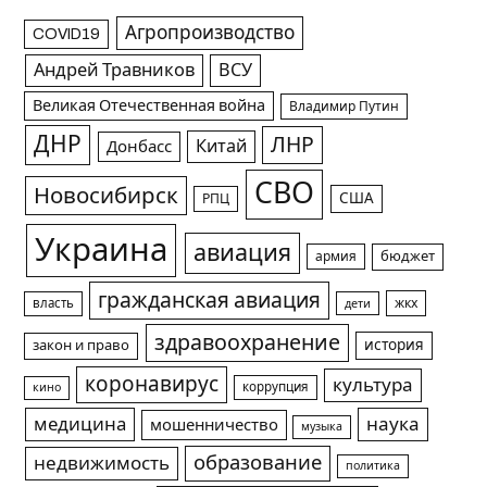
Агропроизводство
COVID19
Андрей Травников
ВСУ
Великая Отечественная война
Владимир Путин
ДНР
ЛНР
Китай
Донбасс
СВО
Новосибирск
США
РПЦ
Украина
авиация
армия
бюджет
гражданская авиация
жкх
власть
дети
здравоохранение
история
закон и право
коронавирус
культура
коррупция
кино
медицина
наука
мошенничество
музыка
образование
недвижимость
политика