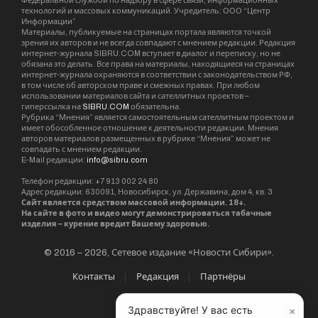
Федеральной службой по надзору в сфере связи, информационных
технологий и массовых коммуникаций. Учредитель: ООО “Центр
Информации”
Материалы, публикуемые на страницах портала являются точкой
зрения их авторов и не всегда совпадают с мнением редакции. Редакция
интернет-журнала SIBRU.COM вступает в диалог и переписку, но не
обязана это делать. Все права на материалы, находящиеся на страницах
интернет-журнала охраняются в соответствии с законодательством РФ,
в том числе об авторском праве и смежных правах. При любом
использовании материалов сайта и сателлитных проектов –
гиперссылка на
SIBRU.COM
обязательна.
Рубрика “Мнения” является самостоятельным сателлитным проектом и
имеет обособленное отношение к деятельности редакции. Мнения
авторов материалов размещенных в рубрике “Мнения” может не
совпадать с мнением редакции.
E-Mail редакции:
info@sibru.com
Телефон редакции: +7 913 002 24 80
Адрес редакции: 630091, Новосибирск, ул. Державина, дом 4, кв. 3
Сайт является средством массовой информации. 18+.
На сайте в фото и видео могут демонстрироваться табачные
изделия – курение вредит Вашему здоровью.
© 2016 – 2026, Сетевое издание «Новости Сибири».
Контакты
Редакция
Партнёры
×
Здравствуйте! У вас есть