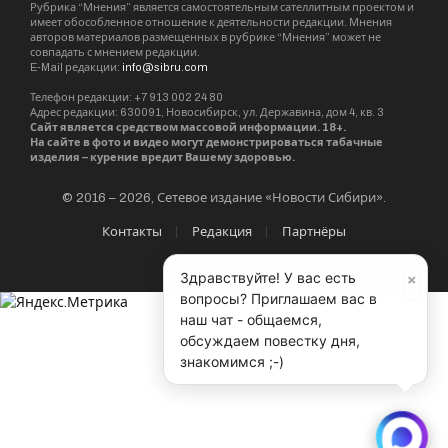
Рубрика “Мнения” является самостоятельным сателлитным проектом и
имеет обособленное отношение к деятельности редакции. Мнения
авторов материалов размещенных в рубрике “Мнения” может не
совпадать с мнением редакции.
E-Mail редакции:
info@sibru.com
Телефон редакции: +7 913 002 24 80
Адрес редакции: 630091, Новосибирск, ул. Державина, дом 4, кв. 3
Сайт является средством массовой информации. 18+.
На сайте в фото и видео могут демонстрироваться табачные
изделия – курение вредит Вашему здоровью.
© 2016 – 2026, Сетевое издание «Новости Сибири».
Контакты
Редакция
Партнёры
×
Здравствуйте! У вас есть
вопросы? Приглашаем вас в
наш чат - общаемся,
обсуждаем повестку дня,
знакомимся ;-)