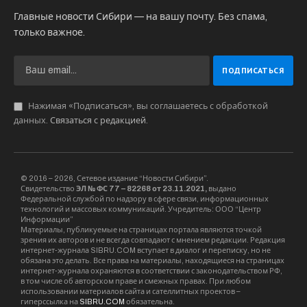
Главные новости Сибири — на вашу почту. Без спама,
только важное.
Нажимая «Подписаться», вы соглашаетесь с обработкой
данных.
Связаться с редакцией
.
© 2016 – 2026, Сетевое издание “Новости Сибири”.
Свидетельство
ЭЛ № ФС 77 – 82268 от 23.11.2021,
выдано
Федеральной службой по надзору в сфере связи, информационных
технологий и массовых коммуникаций. Учредитель: ООО “Центр
Информации”
Материалы, публикуемые на страницах портала являются точкой
зрения их авторов и не всегда совпадают с мнением редакции. Редакция
интернет-журнала SIBRU.COM вступает в диалог и переписку, но не
обязана это делать. Все права на материалы, находящиеся на страницах
интернет-журнала охраняются в соответствии с законодательством РФ,
в том числе об авторском праве и смежных правах. При любом
использовании материалов сайта и сателлитных проектов –
гиперссылка на
SIBRU.COM
обязательна.