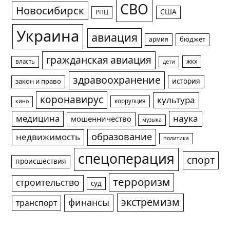
СВО
Новосибирск
США
РПЦ
Украина
авиация
армия
бюджет
гражданская авиация
жкх
власть
дети
здравоохранение
история
закон и право
коронавирус
культура
коррупция
кино
медицина
наука
мошенничество
музыка
образование
недвижимость
политика
спецоперация
спорт
происшествия
терроризм
строительство
суд
экстремизм
финансы
транспорт