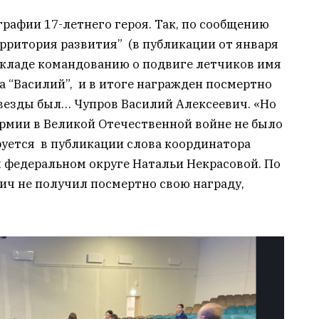
графии 17-летнего героя. Так, по сообщению
рритория развития” (в публикации от января
докладе командованию о подвиге летчиков имя
а “Василий”, и в итоге награжден посмертно
звезды был… Чупров Василий Алексеевич. «Но
Армии в Великой Отечественной войне не было
руется в публикации слова координатора
 федеральном округе Натальи Некрасовой. По
вич не получил посмертно свою награду,