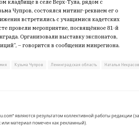
ом кладбище в селе Верх-Тула, рядом с
зьма Чупров, состоялся митинг-реквием ег о
вижения встретились с учащимися кадетских
сте провели мероприятие, посвящённое 81-й
града. Организовали выставку экспонатов,
иций”, – говорится в сообщении минрегиона.
рмия
Кузьма Чупров
Ленинградская область
Наталья Некрасо
u.com" являются результатом коллективной работы редакции (з
к или материал помечен как рекламный).