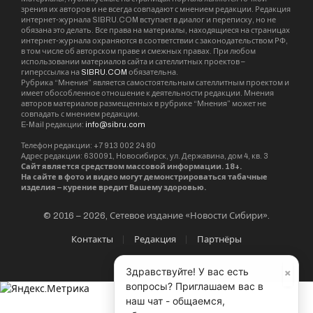
зрения их авторов и не всегда совпадают с мнением редакции. Редакция
интернет-журнала SIBRU.COM вступает в диалог и переписку, но не
обязана это делать. Все права на материалы, находящиеся на страницах
интернет-журнала охраняются в соответствии с законодательством РФ,
в том числе об авторском праве и смежных правах. При любом
использовании материалов сайта и сателлитных проектов –
гиперссылка на
SIBRU.COM
обязательна.
Рубрика “Мнения” является самостоятельным сателлитным проектом и
имеет обособленное отношение к деятельности редакции. Мнения
авторов материалов размещенных в рубрике “Мнения” может не
совпадать с мнением редакции.
E-Mail редакции:
info@sibru.com
Телефон редакции: +7 913 002 24 80
Адрес редакции: 630091, Новосибирск, ул. Державина, дом 4, кв. 3
Сайт является средством массовой информации. 18+.
На сайте в фото и видео могут демонстрироваться табачные
изделия – курение вредит Вашему здоровью.
© 2016 – 2026, Сетевое издание «Новости Сибири».
Контакты
Редакция
Партнёры
×
Здравствуйте! У вас есть
вопросы? Приглашаем вас в
наш чат - общаемся,