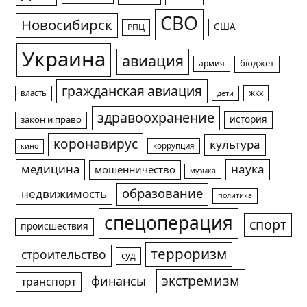
СВО
Новосибирск
США
РПЦ
Украина
авиация
армия
бюджет
гражданская авиация
жкх
власть
дети
здравоохранение
история
закон и право
коронавирус
культура
коррупция
кино
медицина
наука
мошенничество
музыка
образование
недвижимость
политика
спецоперация
спорт
происшествия
терроризм
строительство
суд
экстремизм
финансы
транспорт