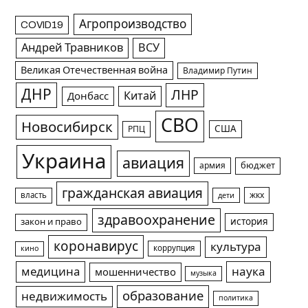
Агропроизводство
COVID19
Андрей Травников
ВСУ
Великая Отечественная война
Владимир Путин
ДНР
ЛНР
Китай
Донбасс
СВО
Новосибирск
США
РПЦ
Украина
авиация
армия
бюджет
гражданская авиация
жкх
власть
дети
здравоохранение
история
закон и право
коронавирус
культура
коррупция
кино
медицина
наука
мошенничество
музыка
образование
недвижимость
политика