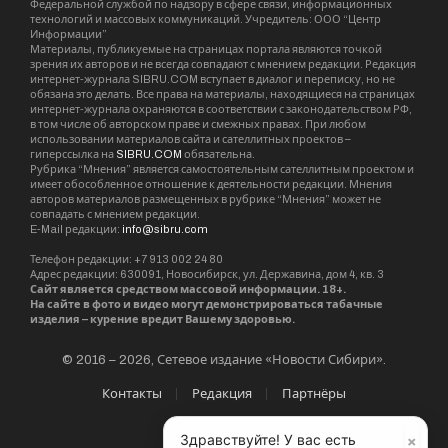
Федеральной службой по надзору в сфере связи, информационных
технологий и массовых коммуникаций. Учредитель: ООО “Центр
Информации”
Материалы, публикуемые на страницах портала являются точкой
зрения их авторов и не всегда совпадают с мнением редакции. Редакция
интернет-журнала SIBRU.COM вступает в диалог и переписку, но не
обязана это делать. Все права на материалы, находящиеся на страницах
интернет-журнала охраняются в соответствии с законодательством РФ,
в том числе об авторском праве и смежных правах. При любом
использовании материалов сайта и сателлитных проектов –
гиперссылка на
SIBRU.COM
обязательна.
Рубрика “Мнения” является самостоятельным сателлитным проектом и
имеет обособленное отношение к деятельности редакции. Мнения
авторов материалов размещенных в рубрике “Мнения” может не
совпадать с мнением редакции.
E-Mail редакции:
info@sibru.com
Телефон редакции: +7 913 002 24 80
Адрес редакции: 630091, Новосибирск, ул. Державина, дом 4, кв. 3
Сайт является средством массовой информации. 18+.
На сайте в фото и видео могут демонстрироваться табачные
изделия – курение вредит Вашему здоровью.
© 2016 – 2026, Сетевое издание «Новости Сибири».
Контакты
Редакция
Партнёры
×
Здравствуйте! У вас есть