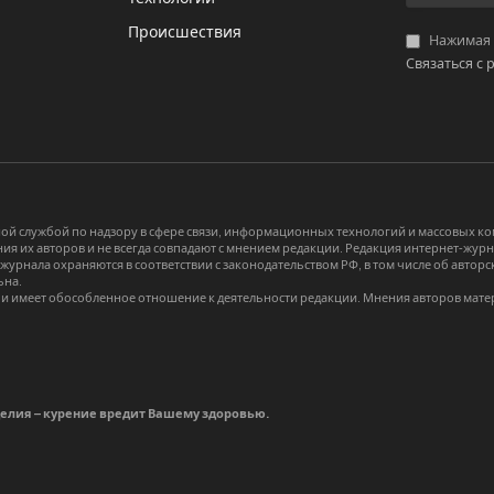
Происшествия
Нажимая «
Связаться с 
й службой по надзору в сфере связи, информационных технологий и массовых 
я их авторов и не всегда совпадают с мнением редакции. Редакция интернет-журна
-журнала охраняются в соответствии с законодательством РФ, в том числе об авт
ьна.
и имеет обособленное отношение к деятельности редакции. Мнения авторов мате
делия – курение вредит Вашему здоровью.