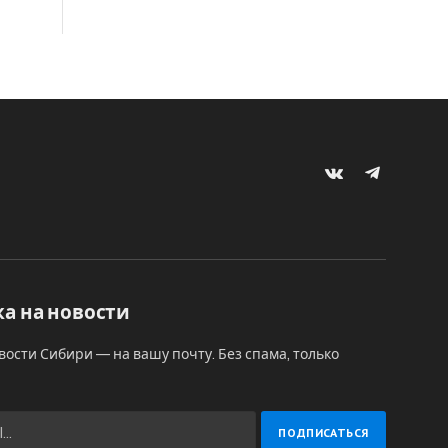
VKontakte
Telegram
а на новости
вости Сибири — на вашу почту. Без спама, только