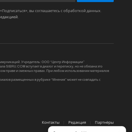
Подписаться», вы соглашаетесь с обработкой данных.
редакцией
.
коммуникаций. Учредитель: ООО “Центр Информации”
ла SIBRU.COM вступает в диалог и переписку, но не обязана это
орском праве и смежных правах. При любом использовании материалов
риалов размещенных в рубрике “Мнения” может не совпадать с
Контакты
Редакция
Партнёры