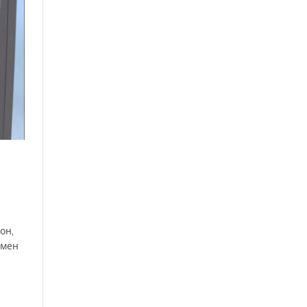
он,
емен