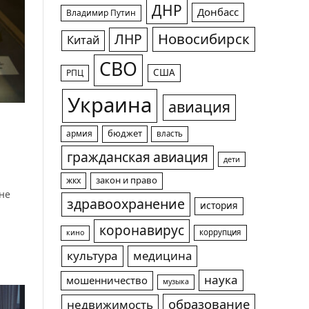
ДНР
Донбасс
Владимир Путин
Новосибирск
ЛНР
Китай
СВО
США
РПЦ
Украина
авиация
армия
бюджет
власть
гражданская авиация
дети
жкх
закон и право
оне
здравоохранение
история
коронавирус
коррупция
кино
культура
медицина
наука
мошенничество
музыка
образование
недвижимость