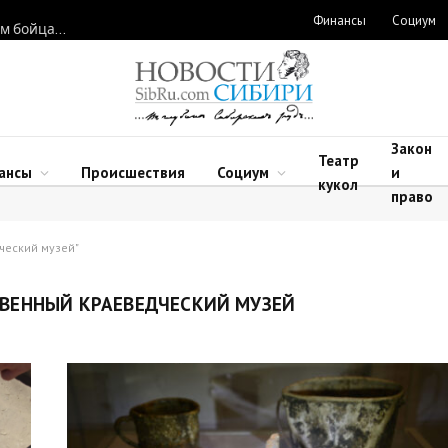
Финансы
Социум
Новосибирские нейрохирурги восстановили функции рук двум бойцам после минно-взрывных травм
Закон
Театр
ансы
Происшествия
Социум
и
кукол
право
ческий музей"
ВЕННЫЙ КРАЕВЕДЧЕСКИЙ МУЗЕЙ