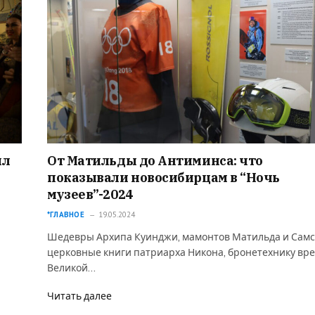
ыл
От Матильды до Антиминса: что
показывали новосибирцам в “Ночь
музеев”-2024
*ГЛАВНОЕ
19.05.2024
Шедевры Архипа Куинджи, мамонтов Матильда и Самс
церковные книги патриарха Никона, бронетехнику вр
Великой…
Читать далее