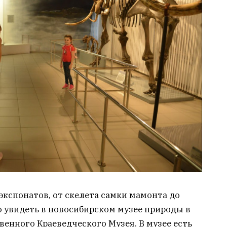
кспонатов, от скелета самки мамонта до
 увидеть в новосибирском музее природы в
венного Краеведческого Музея. В музее есть