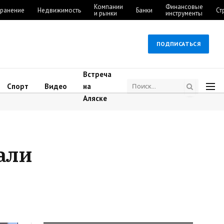
Компании
Финансовые
ранение
Недвижимость
Банки
Ст
и рынки
инструменты
ПОДПИСАТЬСЯ
Встреча
Спорт
Видео
на
Аляске
али