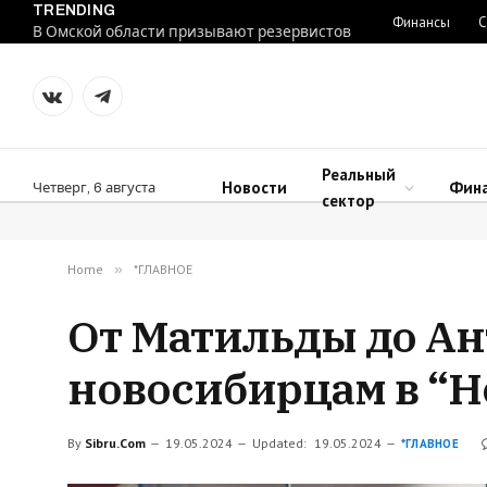
TRENDING
Финансы
С
В Омской области призывают резервистов
VKontakte
Telegram
Реальный
Новости
Фин
Четверг, 6 августа
сектор
Home
»
*ГЛАВНОЕ
От Матильды до Ан
новосибирцам в “Н
By
Sibru.Com
19.05.2024
Updated:
19.05.2024
*ГЛАВНОЕ