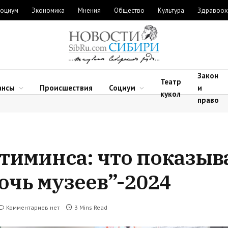
оциум
Экономика
Мнения
Общество
Культура
Здравоох
Закон
Театр
ансы
Происшествия
Социум
и
кукол
право
тиминса: что показыв
очь музеев”-2024
Комментариев нет
3 Mins Read