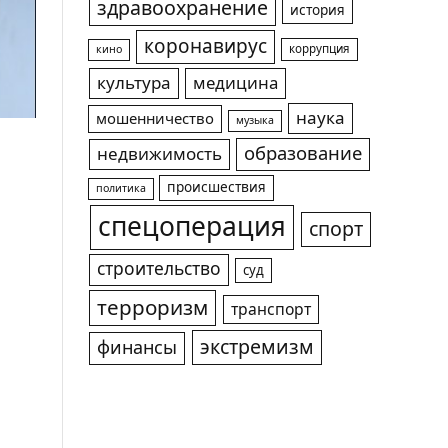
здравоохранение
история
коронавирус
коррупция
кино
культура
медицина
наука
мошенничество
музыка
образование
недвижимость
происшествия
политика
спецоперация
спорт
строительство
суд
терроризм
транспорт
экстремизм
финансы