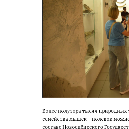
Более полутора тысяч природных э
семейства мышек – полевок можно
составе Новосибирского Государст