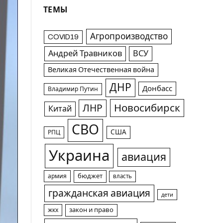
ТЕМЫ
Агропроизводство
COVID19
Андрей Травников
ВСУ
Великая Отечественная война
ДНР
Донбасс
Владимир Путин
Новосибирск
ЛНР
Китай
СВО
США
РПЦ
Украина
авиация
армия
бюджет
власть
гражданская авиация
дети
жкх
закон и право