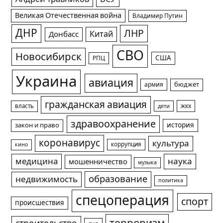
Великая Отечественная война
Владимир Путин
ДНР
ЛНР
Китай
Донбасс
СВО
Новосибирск
США
РПЦ
Украина
авиация
армия
бюджет
гражданская авиация
жкх
власть
дети
здравоохранение
история
закон и право
коронавирус
культура
коррупция
кино
медицина
наука
мошенничество
музыка
образование
недвижимость
политика
спецоперация
спорт
происшествия
терроризм