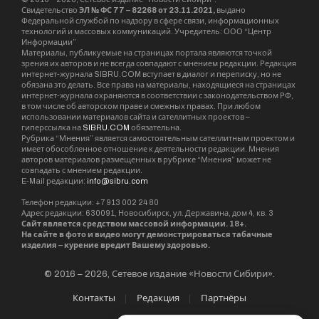
Свидетельство
ЭЛ № ФС 77 – 82268 от 23.11.2021,
выдано
Федеральной службой по надзору в сфере связи, информационных
технологий и массовых коммуникаций. Учредитель: ООО “Центр
Информации”
Материалы, публикуемые на страницах портала являются точкой
зрения их авторов и не всегда совпадают с мнением редакции. Редакция
интернет-журнала SIBRU.COM вступает в диалог и переписку, но не
обязана это делать. Все права на материалы, находящиеся на страницах
интернет-журнала охраняются в соответствии с законодательством РФ,
в том числе об авторском праве и смежных правах. При любом
использовании материалов сайта и сателлитных проектов –
гиперссылка на
SIBRU.COM
обязательна.
Рубрика “Мнения” является самостоятельным сателлитным проектом и
имеет обособленное отношение к деятельности редакции. Мнения
авторов материалов размещенных в рубрике “Мнения” может не
совпадать с мнением редакции.
E-Mail редакции:
info@sibru.com
Телефон редакции: +7 913 002 24 80
Адрес редакции: 630091, Новосибирск, ул. Державина, дом 4, кв. 3
Сайт является средством массовой информации. 18+.
На сайте в фото и видео могут демонстрироваться табачные
изделия – курение вредит Вашему здоровью.
© 2016 – 2026, Сетевое издание «Новости Сибири».
Контакты
Редакция
Партнёры