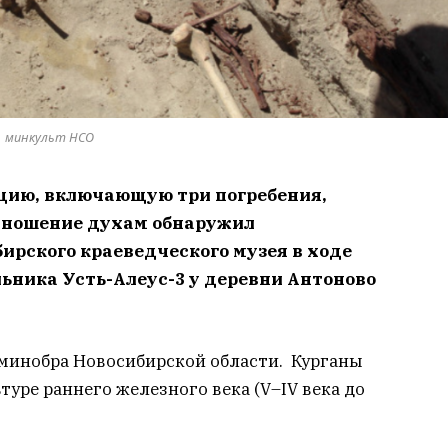
минкульт НСО
цию, включающую три погребения,
одношение духам обнаружил
ирского краеведческого музея в ходе
ьника Усть-Алеус-3 у деревни Антоново
 минобра Новосибирской области. Курганы
туре раннего железного века (V–IV века до