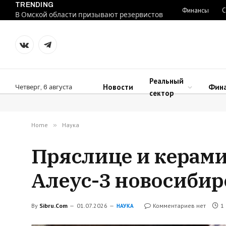
TRENDING
Финансы
С
В Омской области призывают резервистов
VKontakte
Telegram
Реальный
Новости
Фин
Четверг, 6 августа
сектор
Home
»
Наука
Пряслице и керами
Алеус-3 новосибир
By
Sibru.Com
01.07.2026
Комментариев нет
1
НАУКА