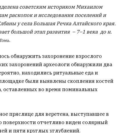
ыделена советским историком Михаилом
лам раскопок и исследования поселений и
баны у села Большая Речка Алтайского края.
ает большой этап развития – 7–1 века до н.
Томь.
лось обнаружить захоронение взрослого
ских захоронений археологи обнаружили два
вероятно, находились ритуальные еда и
й площадке были выявлены скопления костей
а, оставленных во время поминальных
ное пряслице для веретена, выступавшее в
го поверхности отчетливо виден солярный
ей и пяти круглых углублений.