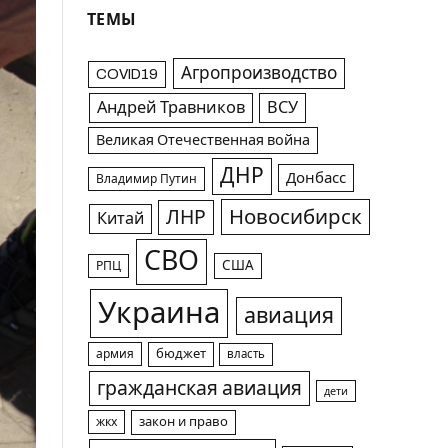
ТЕМЫ
Агропроизводство
COVID19
Андрей Травников
ВСУ
Великая Отечественная война
ДНР
Донбасс
Владимир Путин
Новосибирск
ЛНР
Китай
СВО
США
РПЦ
Украина
авиация
армия
бюджет
власть
гражданская авиация
дети
жкх
закон и право