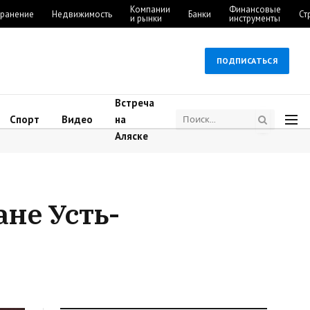
Компании
Финансовые
ранение
Недвижимость
Банки
Ст
и рынки
инструменты
ПОДПИСАТЬСЯ
Встреча
Спорт
Видео
на
Аляске
не Усть-