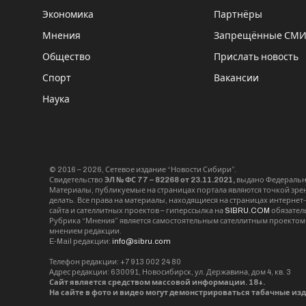
Экономика
Партнёры
Мнения
Запрещённые СМ
Общество
Прислать новость
Спорт
Вакансии
Наука
© 2016 – 2026, Сетевое издание “Новости Сибири”.
Свидетельство
ЭЛ № ФС 77 – 82268 от 23.11.2021,
выдано Федерально
Материалы, публикуемые на страницах портала являются точкой зрени
делать. Все права на материалы, находящиеся на страницах интернет
сайта и сателлитных проектов – гиперссылка на
SIBRU.COM
обязател
Рубрика “Мнения” является самостоятельным сателлитным проектом 
мнением редакции.
E-Mail редакции:
info@sibru.com
Телефон редакции: +7 913 002 24 80
Адрес редакции: 630091, Новосибирск, ул. Державина, дом 4, кв. 3
Сайт является средством массовой информации. 18+.
На сайте в фото и видео могут демонстрироваться табачные из