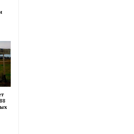
и
ет
88
вых