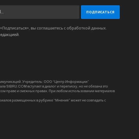
Подписаться», вы соглашаетесь с обработкой данных.
редакцией
.
коммуникаций. Учредитель: ООО “Центр Информации”
ла SIBRU.COM вступает в диалог и переписку, но не обязана это
орском праве и смежных правах. При любом использовании материалов
риалов размещенных в рубрике “Мнения” может не совпадать с