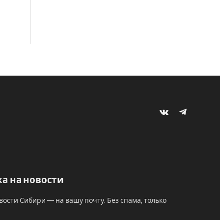
VKontakte
Telegram
а на новости
вости Сибири — на вашу почту. Без спама, только