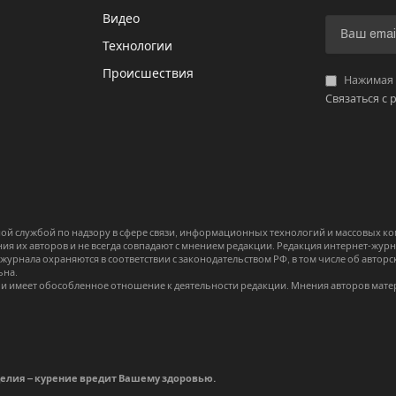
Видео
И
Технологии
Происшествия
Нажимая «
Связаться с 
й службой по надзору в сфере связи, информационных технологий и массовых 
я их авторов и не всегда совпадают с мнением редакции. Редакция интернет-журна
-журнала охраняются в соответствии с законодательством РФ, в том числе об авт
ьна.
и имеет обособленное отношение к деятельности редакции. Мнения авторов мате
делия – курение вредит Вашему здоровью.