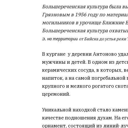
Большереченская культура была в
Грязновым в 1956 году по материа
могильников в урочище Ближние Ел
Большереченская культура охватыв
э.
на территории
от Бийска до устья реки 
В кургане у деревни Антоново уда
мужчины и детей. В одном из дет
керамических сосуда, в которых, 
напиток, а на самой погребально
крупного и мелкого рогатого скот
церемоний.
Уникальной находкой стало камен
качестве подношения духам. На е
орнамент, состоящий из линий-луч