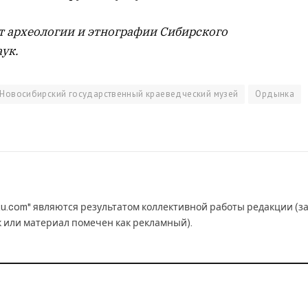
т археологии и этнографии Сибирского
ук.
Новосибирский государственный краеведческий музей
Ордынка
u.com" являются результатом коллективной работы редакции (з
к или материал помечен как рекламный).