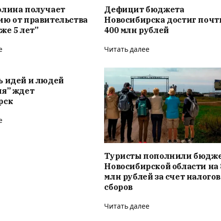
олина получает
Дефицит бюджета
ию от правительства
Новосибирска достиг почт
же 5 лет”
400 млн рублей
е
Читать далее
ь идей и людей
ия” ждет
рск
е
Туристы пополнили бюдж
Новосибирской области на 
млн рублей за счет налого
сборов
Читать далее