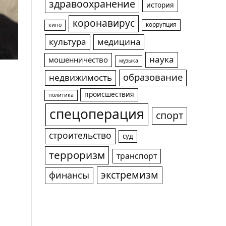
здравоохранение
история
коронавирус
коррупция
кино
культура
медицина
наука
мошенничество
музыка
образование
недвижимость
происшествия
политика
спецоперация
спорт
строительство
суд
терроризм
транспорт
экстремизм
финансы