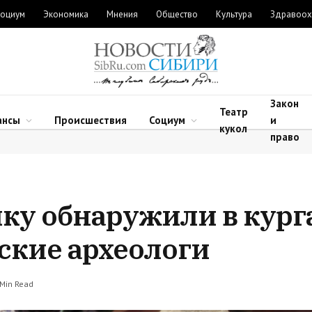
оциум
Экономика
Мнения
Общество
Культура
Здравоох
Закон
Театр
ансы
Происшествия
Социум
и
кукол
право
ку обнаружили в курга
ские археологи
 Min Read