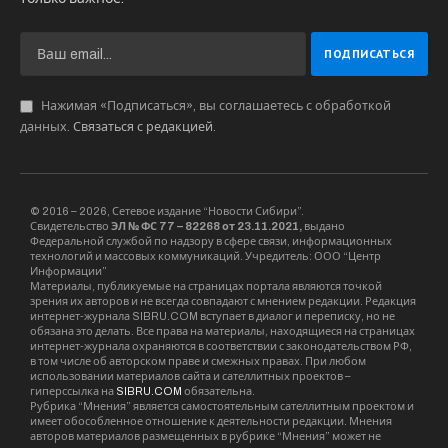
Нажимая «Подписаться», вы соглашаетесь с обработкой
данных.
Связаться с редакцией
.
© 2016 – 2026, Сетевое издание “Новости Сибири”.
Свидетельство
ЭЛ № ФС 77 – 82268 от 23.11.2021,
выдано
Федеральной службой по надзору в сфере связи, информационных
технологий и массовых коммуникаций. Учредитель: ООО “Центр
Информации”
Материалы, публикуемые на страницах портала являются точкой
зрения их авторов и не всегда совпадают с мнением редакции. Редакция
интернет-журнала SIBRU.COM вступает в диалог и переписку, но не
обязана это делать. Все права на материалы, находящиеся на страницах
интернет-журнала охраняются в соответствии с законодательством РФ,
в том числе об авторском праве и смежных правах. При любом
использовании материалов сайта и сателлитных проектов –
гиперссылка на
SIBRU.COM
обязательна.
Рубрика “Мнения” является самостоятельным сателлитным проектом и
имеет обособленное отношение к деятельности редакции. Мнения
авторов материалов размещенных в рубрике “Мнения” может не