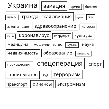
Украина
авиация
армия
бюджет
гражданская авиация
жкх
власть
дети
здравоохранение
история
закон и право
коронавирус
культура
коррупция
кино
медицина
наука
мошенничество
музыка
образование
недвижимость
политика
спецоперация
спорт
происшествия
терроризм
строительство
суд
экстремизм
финансы
транспорт