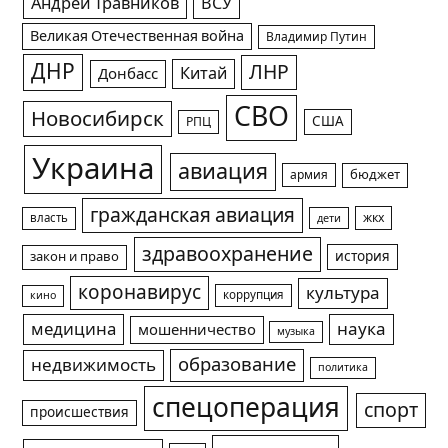
Андрей Травников
ВСУ
Великая Отечественная война
Владимир Путин
ДНР
ЛНР
Китай
Донбасс
СВО
Новосибирск
США
РПЦ
Украина
авиация
армия
бюджет
гражданская авиация
жкх
власть
дети
здравоохранение
история
закон и право
коронавирус
культура
коррупция
кино
медицина
наука
мошенничество
музыка
образование
недвижимость
политика
спецоперация
спорт
происшествия