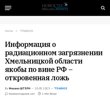
Home
»
*ГЛАВНОЕ
Информация о
радиационном загрязнении
Хмельницкой области
якобы по вине РФ –
откровенная ложь
By
Михаил ШТЕРН
20.05.2023
*ГЛАВНОЕ
Комментариев нет
1 Min Read