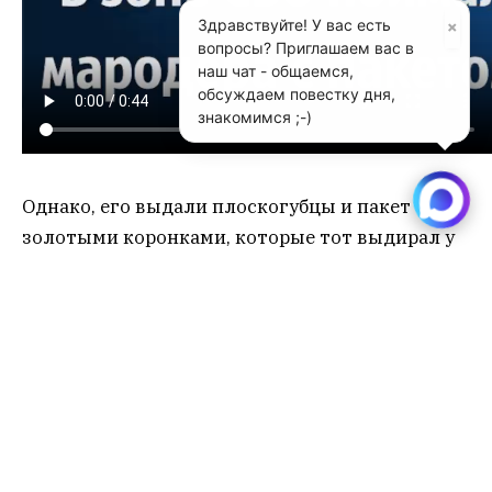
×
Здравствуйте! У вас есть
вопросы? Приглашаем вас в
наш чат - общаемся,
обсуждаем повестку дня,
знакомимся ;-)
Однако, его выдали плоскогубцы и пакет с
золотыми коронками, которые тот выдирал у
погибших бойцов ВСУ.
Видео:
Блокнот
нацизм
СВО
спецоперация
Украина
фашизм