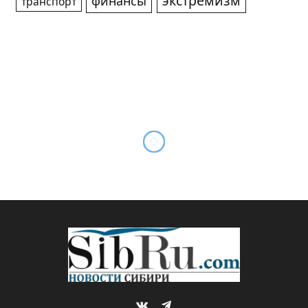
экстремизм
финансы
транспорт