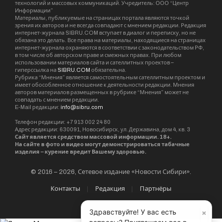
технологий и массовых коммуникаций. Учредитель: ООО “Центр
Информации”
Материалы, публикуемые на страницах портала являются точкой
зрения их авторов и не всегда совпадают с мнением редакции. Редакция
интернет-журнала SIBRU.COM вступает в диалог и переписку, но не
обязана это делать. Все права на материалы, находящиеся на страницах
интернет-журнала охраняются в соответствии с законодательством РФ,
в том числе об авторском праве и смежных правах. При любом
использовании материалов сайта и сателлитных проектов –
гиперссылка на
SIBRU.COM
обязательна.
Рубрика “Мнения” является самостоятельным сателлитным проектом и
имеет обособленное отношение к деятельности редакции. Мнения
авторов материалов размещенных в рубрике “Мнения” может не
совпадать с мнением редакции.
E-Mail редакции:
info@sibru.com
Телефон редакции: +7 913 002 24 80
Адрес редакции: 630091, Новосибирск, ул. Державина, дом 4, кв. 3
Сайт является средством массовой информации. 18+.
На сайте в фото и видео могут демонстрироваться табачные
изделия – курение вредит Вашему здоровью.
© 2016 – 2026, Сетевое издание «Новости Сибири».
Контакты
Редакция
Партнёры
×
Здравствуйте! У вас есть