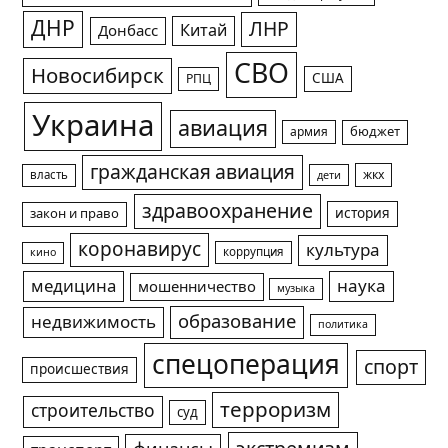
ДНР
ЛНР
Китай
Донбасс
СВО
Новосибирск
США
РПЦ
Украина
авиация
армия
бюджет
гражданская авиация
жкх
власть
дети
здравоохранение
история
закон и право
коронавирус
культура
коррупция
кино
медицина
наука
мошенничество
музыка
образование
недвижимость
политика
спецоперация
спорт
происшествия
терроризм
строительство
суд