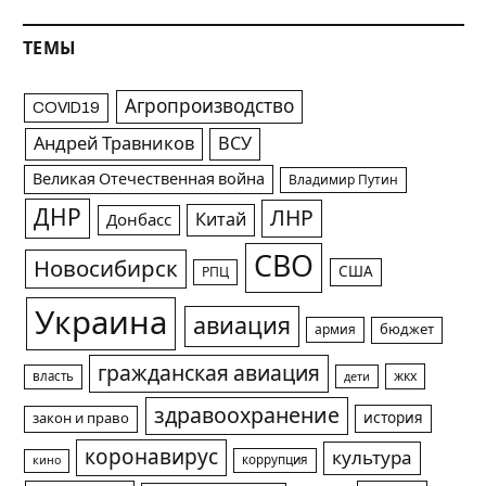
ТЕМЫ
Агропроизводство
COVID19
Андрей Травников
ВСУ
Великая Отечественная война
Владимир Путин
ДНР
ЛНР
Китай
Донбасс
СВО
Новосибирск
США
РПЦ
Украина
авиация
армия
бюджет
гражданская авиация
жкх
власть
дети
здравоохранение
история
закон и право
коронавирус
культура
коррупция
кино