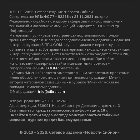
© 2016 – 2026, Сетевое издание “Новости Сибири”.
Свидетельство
ЭЛ № ФС 77 – 82268 от 23.11.2021,
выдано
Федеральной службой по надзору в сфере связи, информационных
технологий и массовых коммуникаций. Учредитель: ООО “Центр
Информации”
Материалы, публикуемые на страницах портала являются точкой
зрения их авторов и не всегда совпадают с мнением редакции. Редакция
интернет-журнала SIBRU.COM вступает в диалог и переписку, но не
обязана это делать. Все права на материалы, находящиеся на страницах
интернет-журнала охраняются в соответствии с законодательством РФ,
в том числе об авторском праве и смежных правах. При любом
использовании материалов сайта и сателлитных проектов –
гиперссылка на
SIBRU.COM
обязательна.
Рубрика “Мнения” является самостоятельным сателлитным проектом и
имеет обособленное отношение к деятельности редакции. Мнения
авторов материалов размещенных в рубрике “Мнения” может не
совпадать с мнением редакции.
E-Mail редакции:
info@sibru.com
Телефон редакции: +7 913 002 24 80
Адрес редакции: 630091, Новосибирск, ул. Державина, дом 4, кв. 3
Сайт является средством массовой информации. 18+.
На сайте в фото и видео могут демонстрироваться табачные
изделия – курение вредит Вашему здоровью.
© 2016 – 2026, Сетевое издание «Новости Сибири».