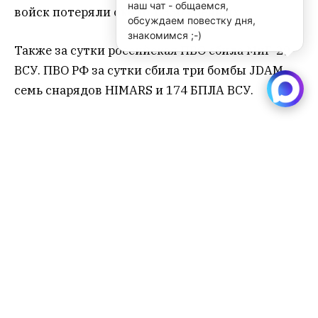
наш чат - общаемся,
войск потеряли около 1 330 военных.
обсуждаем повестку дня,
знакомимся ;-)
Также за сутки российская ПВО сбила МиГ-29
ВСУ. ПВО РФ за сутки сбила три бомбы JDAM,
семь снарядов HIMARS и 174 БПЛА ВСУ.
Сообщается о прилётах в Одессе, Обухове,
Борисполе, Днепропетровске, Павлограде и
Запорожье. Поражены предприятия ВПК,
стоянки техники и места хранения оружия.
Борисполь
Днепропетровск
Запорожье
Киев
минобороны
Обухово
Одесса
Павлоград