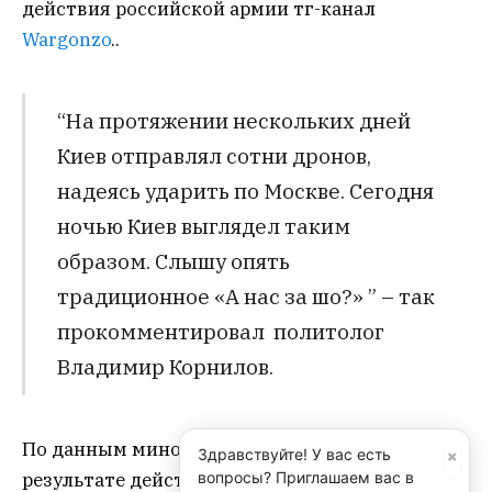
действия российской армии тг-канал
Wargonzo
..
“На протяжении нескольких дней
Киев отправлял сотни дронов,
надеясь ударить по Москве. Сегодня
ночью Киев выглядел таким
образом. Слышу опять
традиционное «А нас за шо?» ” – так
прокомментировал политолог
Владимир Корнилов.
По данным минобороны России, ВСУ за сутки в
×
Здравствуйте! У вас есть
результате действий российских группировок
вопросы? Приглашаем вас в