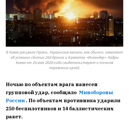
В Киеве расцвела Герань. Украинские каналы, как обычно, заявляют
об успешно сбитых 245 дронах и 6 ракетах «Искандер». Кадры
Киева от 24 мая 2025 года свидетельствуют о точном
поражении целей.
Ночью по объектам врага нанесен
групповой удар, сообщило
Минобороны
России
. По объектам противника ударили
250 беспилотников и 14 баллистических
ракет.