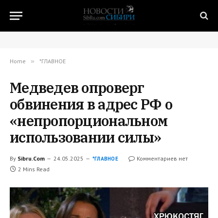
Home
»
*ГЛАВНОЕ
Медведев опроверг
обвинения в адрес РФ о
«непропорциональном
использовании силы»
By
Sibru.Com
24.05.2025
Комментариев нет
*ГЛАВНОЕ
2 Mins Read