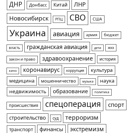
ДНР
ЛНР
Китай
Донбасс
СВО
Новосибирск
США
РПЦ
Украина
авиация
армия
бюджет
гражданская авиация
жкх
власть
дети
здравоохранение
история
закон и право
коронавирус
культура
коррупция
кино
медицина
наука
мошенничество
музыка
образование
недвижимость
политика
спецоперация
спорт
происшествия
терроризм
строительство
суд
экстремизм
финансы
транспорт