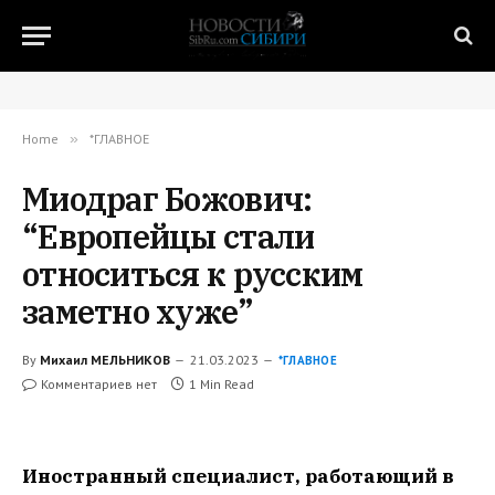
Home
»
*ГЛАВНОЕ
Миодраг Божович:
“Европейцы стали
относиться к русским
заметно хуже”
By
Михаил МЕЛЬНИКОВ
21.03.2023
*ГЛАВНОЕ
Комментариев нет
1 Min Read
Иностранный специалист, работающий в