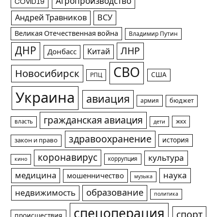
Агропроизводство
COVID19
Андрей Травников
ВСУ
Великая Отечественная война
Владимир Путин
ДНР
ЛНР
Китай
Донбасс
СВО
Новосибирск
США
РПЦ
Украина
авиация
армия
бюджет
гражданская авиация
жкх
власть
дети
здравоохранение
история
закон и право
коронавирус
культура
коррупция
кино
медицина
наука
мошенничество
музыка
образование
недвижимость
политика
спецоперация
спорт
происшествия