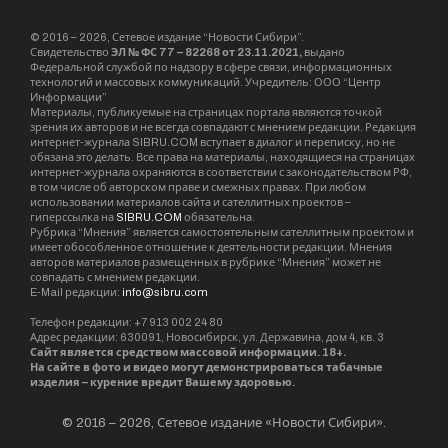
© 2016 – 2026, Сетевое издание “Новости Сибири”.
Свидетельство
ЭЛ № ФС 77 – 82268 от 23.11.2021,
выдано
Федеральной службой по надзору в сфере связи, информационных
технологий и массовых коммуникаций. Учредитель: ООО “Центр
Информации”
Материалы, публикуемые на страницах портала являются точкой
зрения их авторов и не всегда совпадают с мнением редакции. Редакция
интернет-журнала SIBRU.COM вступает в диалог и переписку, но не
обязана это делать. Все права на материалы, находящиеся на страницах
интернет-журнала охраняются в соответствии с законодательством РФ,
в том числе об авторском праве и смежных правах. При любом
использовании материалов сайта и сателлитных проектов –
гиперссылка на
SIBRU.COM
обязательна.
Рубрика “Мнения” является самостоятельным сателлитным проектом и
имеет обособленное отношение к деятельности редакции. Мнения
авторов материалов размещенных в рубрике “Мнения” может не
совпадать с мнением редакции.
E-Mail редакции:
info@sibru.com
Телефон редакции: +7 913 002 24 80
Адрес редакции: 630091, Новосибирск, ул. Державина, дом 4, кв. 3
Сайт является средством массовой информации. 18+.
На сайте в фото и видео могут демонстрироваться табачные
изделия – курение вредит Вашему здоровью.
© 2016 – 2026, Сетевое издание «Новости Сибири».