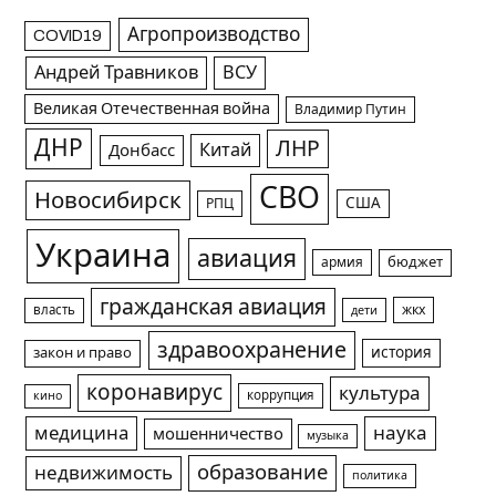
Агропроизводство
COVID19
Андрей Травников
ВСУ
Великая Отечественная война
Владимир Путин
ДНР
ЛНР
Китай
Донбасс
СВО
Новосибирск
США
РПЦ
Украина
авиация
армия
бюджет
гражданская авиация
жкх
власть
дети
здравоохранение
история
закон и право
коронавирус
культура
коррупция
кино
медицина
наука
мошенничество
музыка
образование
недвижимость
политика