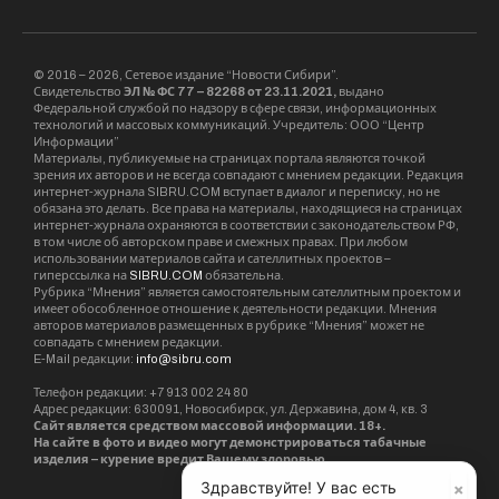
© 2016 – 2026, Сетевое издание “Новости Сибири”.
Свидетельство
ЭЛ № ФС 77 – 82268 от 23.11.2021,
выдано
Федеральной службой по надзору в сфере связи, информационных
технологий и массовых коммуникаций. Учредитель: ООО “Центр
Информации”
Материалы, публикуемые на страницах портала являются точкой
зрения их авторов и не всегда совпадают с мнением редакции. Редакция
интернет-журнала SIBRU.COM вступает в диалог и переписку, но не
обязана это делать. Все права на материалы, находящиеся на страницах
интернет-журнала охраняются в соответствии с законодательством РФ,
в том числе об авторском праве и смежных правах. При любом
использовании материалов сайта и сателлитных проектов –
гиперссылка на
SIBRU.COM
обязательна.
Рубрика “Мнения” является самостоятельным сателлитным проектом и
имеет обособленное отношение к деятельности редакции. Мнения
авторов материалов размещенных в рубрике “Мнения” может не
совпадать с мнением редакции.
E-Mail редакции:
info@sibru.com
Телефон редакции: +7 913 002 24 80
Адрес редакции: 630091, Новосибирск, ул. Державина, дом 4, кв. 3
Сайт является средством массовой информации. 18+.
На сайте в фото и видео могут демонстрироваться табачные
изделия – курение вредит Вашему здоровью.
×
Здравствуйте! У вас есть