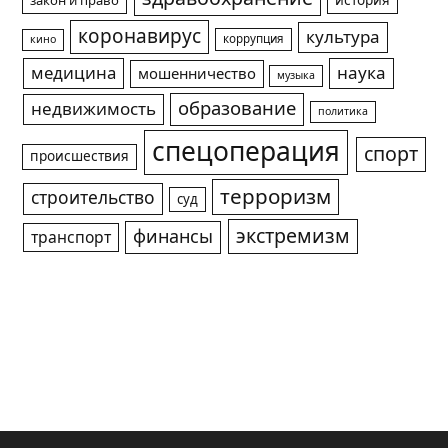
история
закон и право
коронавирус
культура
коррупция
кино
медицина
наука
мошенничество
музыка
образование
недвижимость
политика
спецоперация
спорт
происшествия
терроризм
строительство
суд
экстремизм
финансы
транспорт