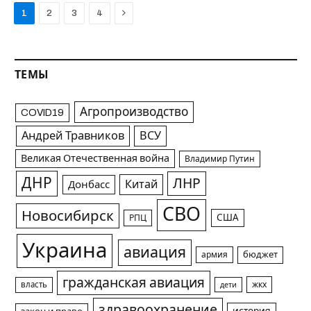
Next
1
2
3
4
ТЕМЫ
Агропроизводство
COVID19
Андрей Травников
ВСУ
Великая Отечественная война
Владимир Путин
ДНР
ЛНР
Китай
Донбасс
СВО
Новосибирск
США
РПЦ
Украина
авиация
армия
бюджет
гражданская авиация
жкх
власть
дети
здравоохранение