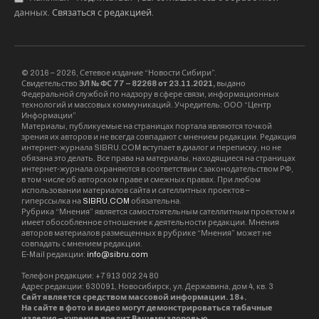
данных.
Связаться с редакцией
.
© 2016 – 2026, Сетевое издание “Новости Сибири”.
Свидетельство
ЭЛ № ФС 77 – 82268 от 23.11.2021,
выдано
Федеральной службой по надзору в сфере связи, информационных
технологий и массовых коммуникаций. Учредитель: ООО “Центр
Информации”
Материалы, публикуемые на страницах портала являются точкой
зрения их авторов и не всегда совпадают с мнением редакции. Редакция
интернет-журнала SIBRU.COM вступает в диалог и переписку, но не
обязана это делать. Все права на материалы, находящиеся на страницах
интернет-журнала охраняются в соответствии с законодательством РФ,
в том числе об авторском праве и смежных правах. При любом
использовании материалов сайта и сателлитных проектов –
гиперссылка на
SIBRU.COM
обязательна.
Рубрика “Мнения” является самостоятельным сателлитным проектом и
имеет обособленное отношение к деятельности редакции. Мнения
авторов материалов размещенных в рубрике “Мнения” может не
совпадать с мнением редакции.
E-Mail редакции:
info@sibru.com
Телефон редакции: +7 913 002 24 80
Адрес редакции: 630091, Новосибирск, ул. Державина, дом 4, кв. 3
Сайт является средством массовой информации. 18+.
На сайте в фото и видео могут демонстрироваться табачные
изделия – курение вредит Вашему здоровью.