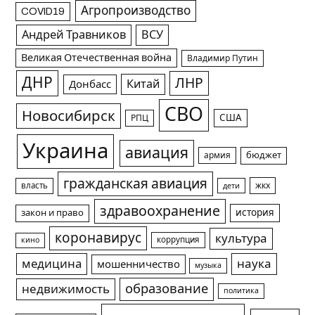
Агропроизводство
COVID19
Андрей Травников
ВСУ
Великая Отечественная война
Владимир Путин
ДНР
ЛНР
Китай
Донбасс
СВО
Новосибирск
США
РПЦ
Украина
авиация
армия
бюджет
гражданская авиация
жкх
власть
дети
здравоохранение
история
закон и право
коронавирус
культура
коррупция
кино
медицина
наука
мошенничество
музыка
образование
недвижимость
политика