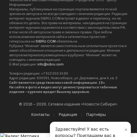
технологий и массовых коммуникаций. Учредитель: ООО “Центр
Информации”
Материалы, публикуемые на страницах портала являются точкой
зрения их авторов и не всегда совпадают с мнением редакции. Редакция
интернет-журнала SIBRU.COM вступает в диалог и переписку, но не
обязана это делать. Все права на материалы, находящиеся на страницах
интернет-журнала охраняются в соответствии с законодательством РФ,
в том числе об авторском праве и смежных правах. При любом
использовании материалов сайта и сателлитных проектов –
гиперссылка на
SIBRU.COM
обязательна.
Рубрика “Мнения” является самостоятельным сателлитным проектом и
имеет обособленное отношение к деятельности редакции. Мнения
авторов материалов размещенных в рубрике “Мнения” может не
совпадать с мнением редакции.
E-Mail редакции:
info@sibru.com
Телефон редакции: +7 913 002 24 80
Адрес редакции: 630091, Новосибирск, ул. Державина, дом 4, кв. 3
Сайт является средством массовой информации. 18+.
На сайте в фото и видео могут демонстрироваться табачные
изделия – курение вредит Вашему здоровью.
© 2016 – 2026, Сетевое издание «Новости Сибири».
Контакты
Редакция
Партнёры
×
Здравствуйте! У вас есть
вопросы? Приглашаем вас в