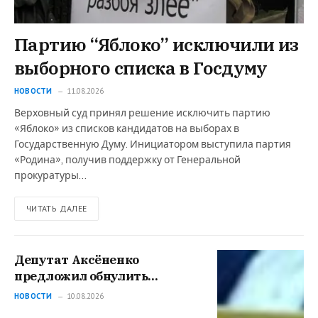
Партию “Яблоко” исключили из
выборного списка в Госдуму
НОВОСТИ
11.08.2026
Верховный суд принял решение исключить партию
«Яблоко» из списков кандидатов на выборах в
Государственную Думу. Инициатором выступила партия
«Родина», получив поддержку от Генеральной
прокуратуры…
ЧИТАТЬ ДАЛЕЕ
Депутат Аксёненко
предложил обнулить
больницам имущественный
НОВОСТИ
10.08.2026
налог