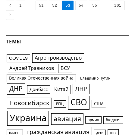
Previous
…
…
1
51
52
53
54
55
161
Next
ТЕМЫ
Агропроизводство
COVID19
Андрей Травников
ВСУ
Великая Отечественная война
Владимир Путин
ДНР
ЛНР
Китай
Донбасс
СВО
Новосибирск
США
РПЦ
Украина
авиация
армия
бюджет
гражданская авиация
жкх
власть
дети