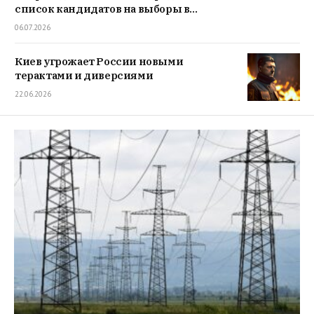
список кандидатов на выборы в
Госдуму
06.07.2026
Киев угрожает России новыми
терактами и диверсиями
22.06.2026