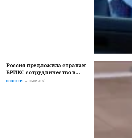
Россия предложила странам
БРИКС сотрудничество в
сфере гражданских
НОВОСТИ
08.08.2026
беспилотников