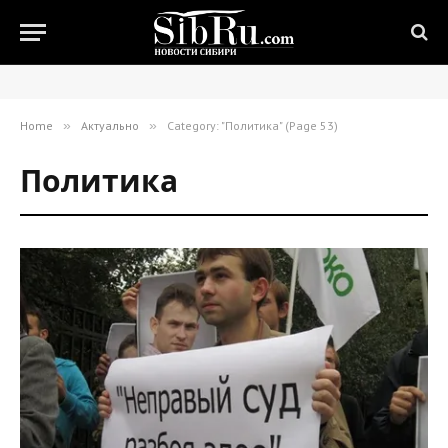
Home
»
Актуально
»
Category: "Политика" (Page 53)
Политика