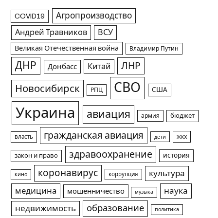
Агропроизводство
COVID19
Андрей Травников
ВСУ
Великая Отечественная война
Владимир Путин
ДНР
ЛНР
Китай
Донбасс
СВО
Новосибирск
США
РПЦ
Украина
авиация
армия
бюджет
гражданская авиация
жкх
власть
дети
здравоохранение
история
закон и право
коронавирус
культура
коррупция
кино
медицина
наука
мошенничество
музыка
образование
недвижимость
политика