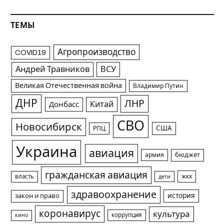
ТЕМЫ
Агропроизводство
COVID19
Андрей Травников
ВСУ
Великая Отечественная война
Владимир Путин
ДНР
ЛНР
Китай
Донбасс
СВО
Новосибирск
США
РПЦ
Украина
авиация
армия
бюджет
гражданская авиация
жкх
власть
дети
здравоохранение
история
закон и право
коронавирус
культура
коррупция
кино