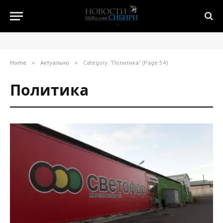
Home
»
Актуально
»
Category: "Политика" (Page 54)
Политика