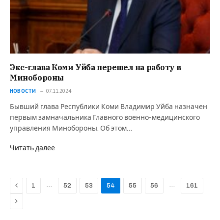
Экс-глава Коми Уйба перешел на работу в
Минобороны
НОВОСТИ
07.11.2024
Бывший глава Республики Коми Владимир Уйба назначен
первым замначальника Главного военно-медицинского
управления Минобороны. Об этом…
Читать далее
Previous
…
…
1
52
53
54
55
56
161
Next