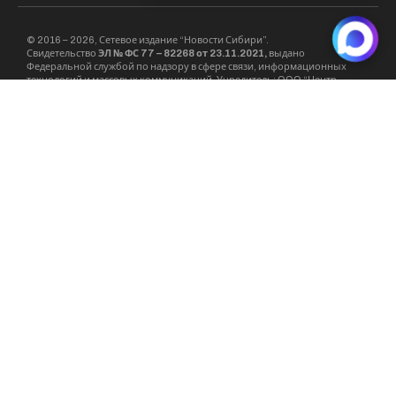
© 2016 – 2026, Сетевое издание “Новости Сибири”.
Свидетельство
ЭЛ № ФС 77 – 82268 от 23.11.2021,
выдано
Федеральной службой по надзору в сфере связи, информационных
технологий и массовых коммуникаций. Учредитель: ООО “Центр
Информации”
Материалы, публикуемые на страницах портала являются точкой
зрения их авторов и не всегда совпадают с мнением редакции. Редакция
интернет-журнала SIBRU.COM вступает в диалог и переписку, но не
обязана это делать. Все права на материалы, находящиеся на страницах
интернет-журнала охраняются в соответствии с законодательством РФ,
в том числе об авторском праве и смежных правах. При любом
использовании материалов сайта и сателлитных проектов –
гиперссылка на
SIBRU.COM
обязательна.
Рубрика “Мнения” является самостоятельным сателлитным проектом и
имеет обособленное отношение к деятельности редакции. Мнения
авторов материалов размещенных в рубрике “Мнения” может не
совпадать с мнением редакции.
E-Mail редакции:
info@sibru.com
Телефон редакции: +7 913 002 24 80
Адрес редакции: 630091, Новосибирск, ул. Державина, дом 4, кв. 3
Сайт является средством массовой информации. 18+.
На сайте в фото и видео могут демонстрироваться табачные
изделия – курение вредит Вашему здоровью.
© 2016 – 2026, Сетевое издание «Новости Сибири».