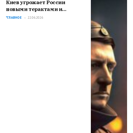
Киев угрожает России
новыми терактами и
диверсиями
*ГЛАВНОЕ
22.06.2026