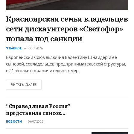
Красноярская семья владельцев
сети дискаунтеров «Светофор»
попала под санкции
*ГЛАВНОЕ
27.07.2026
Европейский Союз включил Валентину Шнайдер и ее
сыновей, совладельцев предпринимательской структуры,
в 21-й пакет ограничительных мер.
ЧИТАТЬ ДАЛЕЕ
“Справедливая Россия”
представила список
кандидатов на выборы в
НОВОСТИ
06.07.2026
Госдуму