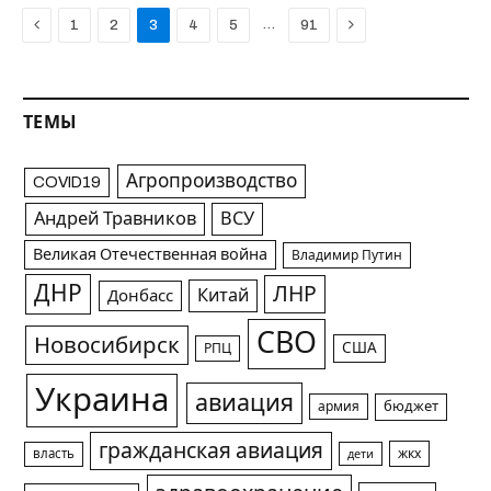
Previous
Next
…
1
2
3
4
5
91
ТЕМЫ
Агропроизводство
COVID19
Андрей Травников
ВСУ
Великая Отечественная война
Владимир Путин
ДНР
ЛНР
Китай
Донбасс
СВО
Новосибирск
США
РПЦ
Украина
авиация
армия
бюджет
гражданская авиация
жкх
власть
дети