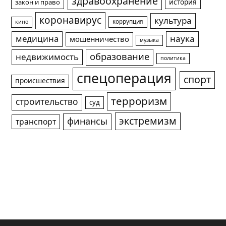
здравоохранение
история
закон и право
коронавирус
культура
коррупция
кино
медицина
наука
мошенничество
музыка
образование
недвижимость
политика
спецоперация
спорт
происшествия
терроризм
строительство
суд
экстремизм
финансы
транспорт