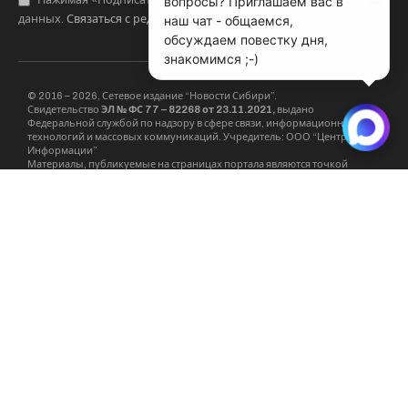
вопросы? Приглашаем вас в
Нажимая «Подписаться», вы соглашаетесь с обработкой
наш чат - общаемся,
данных.
Связаться с редакцией
.
обсуждаем повестку дня,
знакомимся ;-)
© 2016 – 2026, Сетевое издание “Новости Сибири”.
Свидетельство
ЭЛ № ФС 77 – 82268 от 23.11.2021,
выдано
Федеральной службой по надзору в сфере связи, информационных
технологий и массовых коммуникаций. Учредитель: ООО “Центр
Информации”
Материалы, публикуемые на страницах портала являются точкой
зрения их авторов и не всегда совпадают с мнением редакции. Редакция
интернет-журнала SIBRU.COM вступает в диалог и переписку, но не
обязана это делать. Все права на материалы, находящиеся на страницах
интернет-журнала охраняются в соответствии с законодательством РФ,
в том числе об авторском праве и смежных правах. При любом
использовании материалов сайта и сателлитных проектов –
гиперссылка на
SIBRU.COM
обязательна.
Рубрика “Мнения” является самостоятельным сателлитным проектом и
имеет обособленное отношение к деятельности редакции. Мнения
авторов материалов размещенных в рубрике “Мнения” может не
совпадать с мнением редакции.
E-Mail редакции:
info@sibru.com
Телефон редакции: +7 913 002 24 80
Адрес редакции: 630091, Новосибирск, ул. Державина, дом 4, кв. 3
Сайт является средством массовой информации. 18+.
На сайте в фото и видео могут демонстрироваться табачные