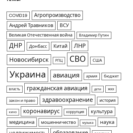
Агропроизводство
COVID19
Андрей Травников
ВСУ
Великая Отечественная война
Владимир Путин
ДНР
ЛНР
Китай
Донбасс
СВО
Новосибирск
США
РПЦ
Украина
авиация
армия
бюджет
гражданская авиация
жкх
власть
дети
здравоохранение
история
закон и право
коронавирус
культура
коррупция
кино
медицина
наука
мошенничество
музыка
образование
недвижимость