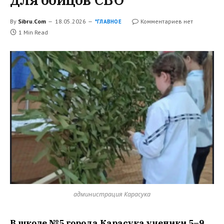
By
Sibru.Com
18.05.2026
Комментариев нет
*ГЛАВНОЕ
1 Min Read
администрация Карасука
В школе №5 города Карасука ученики 5–9