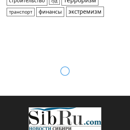
терроризм
строительство
суд
экстремизм
финансы
транспорт
Делегация Алтайского ГАУ
принимает участие в
конференции по
цифровизации сельского
хозяйства