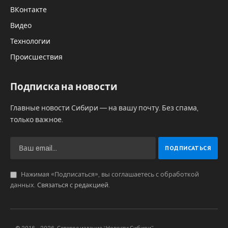
Калининградского государственного
технического университета. Ключевая
цель мероприятия – интеграция ИТ,
робототехники и фундаментальной науки
для решения задач в сельском хозяйстве и
животноводстве.
Основные тематические блоки выступлений
ученых из России и 8 стран ближнего и
дальнего зарубежья включают в себя
«Цифровые технологии: Автоматизация и
роботизация в растениеводстве и
животноводстве», «Органическое сельское
хозяйство: Экономические и правовые
аспекты, рациональное природопользование»
и «Инновации и наука: Применение