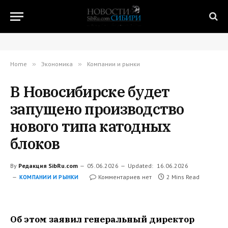
Home
»
Экономика
»
Компании и рынки
В Новосибирске будет
запущено производство
нового типа катодных
блоков
By
Редакция SibRu.com
05.06.2026
Updated:
16.06.2026
Комментариев нет
2 Mins Read
КОМПАНИИ И РЫНКИ
Об этом заявил генеральный директор