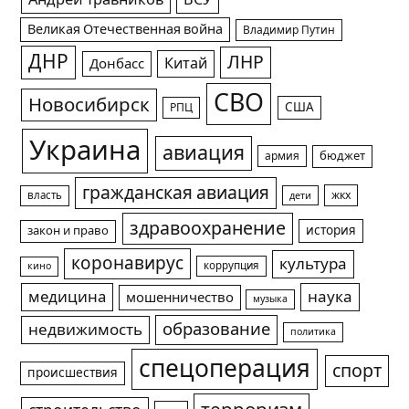
Великая Отечественная война
Владимир Путин
ДНР
ЛНР
Китай
Донбасс
СВО
Новосибирск
США
РПЦ
Украина
авиация
армия
бюджет
гражданская авиация
жкх
власть
дети
здравоохранение
история
закон и право
коронавирус
культура
коррупция
кино
медицина
наука
мошенничество
музыка
образование
недвижимость
политика
спецоперация
спорт
происшествия