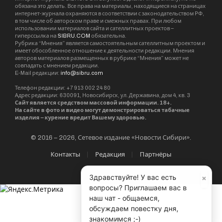
обязана это делать. Все права на материалы, находящиеся на страницах
интернет-журнала охраняются в соответствии с законодательством РФ,
в том числе об авторском праве и смежных правах. При любом
использовании материалов сайта и сателлитных проектов –
гиперссылка на
SIBRU.COM
обязательна.
Рубрика “Мнения” является самостоятельным сателлитным проектом и
имеет обособленное отношение к деятельности редакции. Мнения
авторов материалов размещенных в рубрике “Мнения” может не
совпадать с мнением редакции.
E-Mail редакции:
info@sibru.com
Телефон редакции: +7 913 002 24 80
Адрес редакции: 630091, Новосибирск, ул. Державина, дом 4, кв. 3
Сайт является средством массовой информации. 18+.
На сайте в фото и видео могут демонстрироваться табачные
изделия – курение вредит Вашему здоровью.
© 2016 – 2026, Сетевое издание «Новости Сибири».
Контакты
Редакция
Партнёры
×
Здравствуйте! У вас есть
вопросы? Приглашаем вас в
наш чат - общаемся,
обсуждаем повестку дня,
знакомимся ;-)