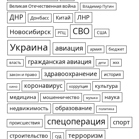
Великая Отечественная война
Владимир Путин
ДНР
ЛНР
Китай
Донбасс
СВО
Новосибирск
США
РПЦ
Украина
авиация
армия
бюджет
гражданская авиация
жкх
власть
дети
здравоохранение
история
закон и право
коронавирус
культура
коррупция
кино
медицина
наука
мошенничество
музыка
образование
недвижимость
политика
спецоперация
спорт
происшествия
терроризм
строительство
суд