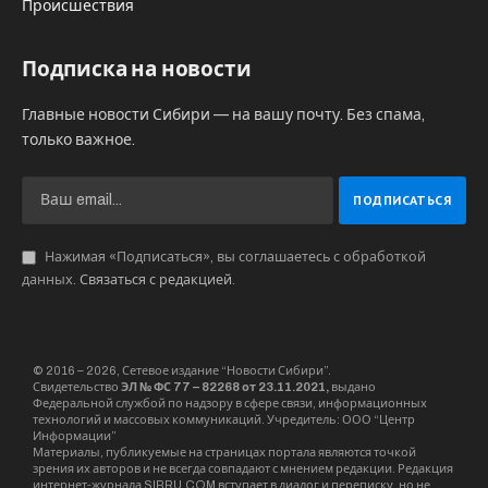
Происшествия
Подписка на новости
Главные новости Сибири — на вашу почту. Без спама,
только важное.
Нажимая «Подписаться», вы соглашаетесь с обработкой
данных.
Связаться с редакцией
.
© 2016 – 2026, Сетевое издание “Новости Сибири”.
Свидетельство
ЭЛ № ФС 77 – 82268 от 23.11.2021,
выдано
Федеральной службой по надзору в сфере связи, информационных
технологий и массовых коммуникаций. Учредитель: ООО “Центр
Информации”
Материалы, публикуемые на страницах портала являются точкой
зрения их авторов и не всегда совпадают с мнением редакции. Редакция
интернет-журнала SIBRU.COM вступает в диалог и переписку, но не