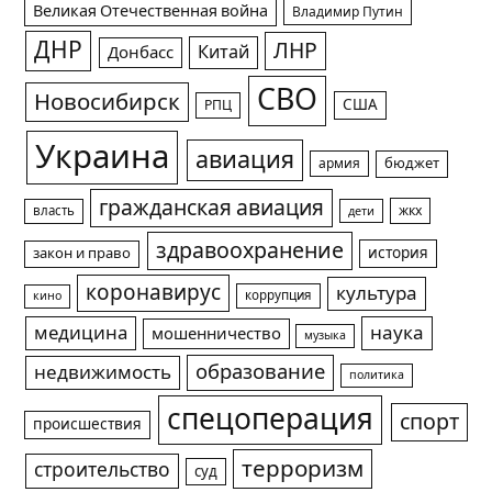
Великая Отечественная война
Владимир Путин
ДНР
ЛНР
Китай
Донбасс
СВО
Новосибирск
США
РПЦ
Украина
авиация
армия
бюджет
гражданская авиация
жкх
власть
дети
здравоохранение
история
закон и право
коронавирус
культура
коррупция
кино
медицина
наука
мошенничество
музыка
образование
недвижимость
политика
спецоперация
спорт
происшествия
терроризм
строительство
суд