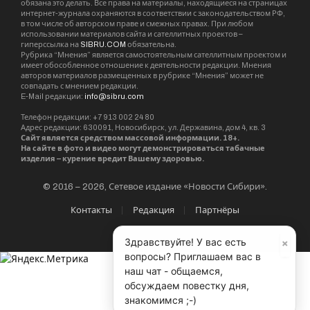
обязана это делать. Все права на материалы, находящиеся на страницах
интернет-журнала охраняются в соответствии с законодательством РФ,
в том числе об авторском праве и смежных правах. При любом
использовании материалов сайта и сателлитных проектов –
гиперссылка на
SIBRU.COM
обязательна.
Рубрика “Мнения” является самостоятельным сателлитным проектом и
имеет обособленное отношение к деятельности редакции. Мнения
авторов материалов размещенных в рубрике “Мнения” может не
совпадать с мнением редакции.
E-Mail редакции:
info@sibru.com
Телефон редакции: +7 913 002 24 80
Адрес редакции: 630091, Новосибирск, ул. Державина, дом 4, кв. 3
Сайт является средством массовой информации. 18+.
На сайте в фото и видео могут демонстрироваться табачные
изделия – курение вредит Вашему здоровью.
© 2016 – 2026, Сетевое издание «Новости Сибири».
Контакты
Редакция
Партнёры
×
Здравствуйте! У вас есть
вопросы? Приглашаем вас в
наш чат - общаемся,
обсуждаем повестку дня,
знакомимся ;-)