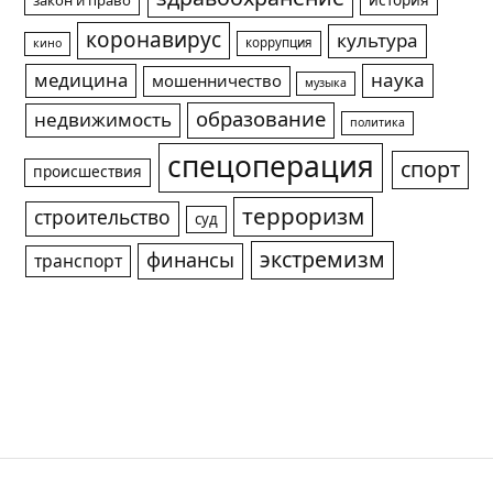
история
закон и право
коронавирус
культура
коррупция
кино
медицина
наука
мошенничество
музыка
образование
недвижимость
политика
спецоперация
спорт
происшествия
терроризм
строительство
суд
экстремизм
финансы
транспорт