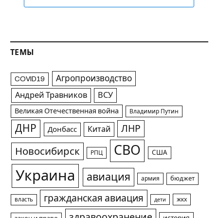
ТЕМЫ
Агропроизводство
COVID19
Андрей Травников
ВСУ
Великая Отечественная война
Владимир Путин
ДНР
ЛНР
Китай
Донбасс
СВО
Новосибирск
США
РПЦ
Украина
авиация
армия
бюджет
гражданская авиация
жкх
власть
дети
здравоохранение